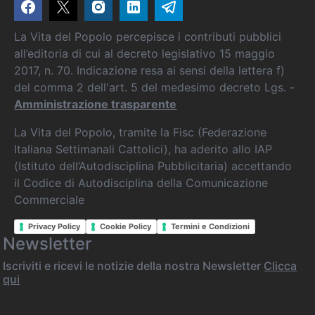
La Vita del Popolo percepisce i contributi pubblici
all’editoria di cui al decreto legislativo 15 maggio
2017, n. 70. Indicazione resa ai sensi della lettera f)
del comma 2 dell'art. 5 del medesimo decreto Lgs. -
Amministrazione trasparente
La Vita del Popolo, tramite la Fisc (Federazione
Italiana Settimanali Cattolici), ha aderito allo IAP
(Istituto dell’Autodisciplina Pubblicitaria) accettando
il Codice di Autodisciplina della Comunicazione
Commerciale
Privacy Policy
Cookie Policy
Termini e Condizioni
Newsletter
Iscriviti e ricevi le notizie della nostra Newsletter
Clicca
qui