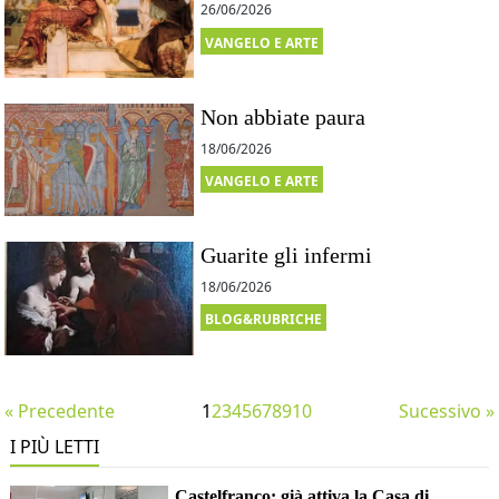
26/06/2026
VANGELO E ARTE
Non abbiate paura
18/06/2026
VANGELO E ARTE
Guarite gli infermi
18/06/2026
BLOG&RUBRICHE
« Precedente
1
2
3
4
5
6
7
8
9
10
Sucessivo »
I PIÙ LETTI
Castelfranco: già attiva la Casa di