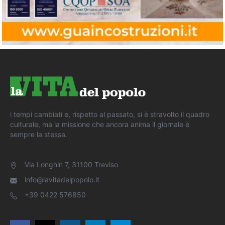
i tempi cambiati e, rispetto al passato, si è stravolto il quadro
culturale, ma la missione che ancora anima il giornale è
sempre la stessa.
Via Longhin 7, 31100 Treviso
info@lavitadelpopolo.it
+39 0422 576850