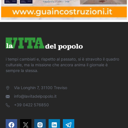
i tempi cambiati e, rispetto al passato, si è stravolto il quadro
culturale, ma la missione che ancora anima il giornale è
sempre la stessa.
Via Longhin 7, 31100 Treviso
info@lavitadelpopolo.it
+39 0422 576850