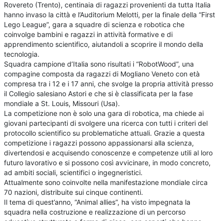
Rovereto (Trento), centinaia di ragazzi provenienti da tutta Italia
hanno invaso la città e l’Auditorium Melotti, per la finale della “First
Lego League”, gara a squadre di scienza e robotica che
coinvolge bambini e ragazzi in attività formative e di
apprendimento scientifico, aiutandoli a scoprire il mondo della
tecnologia.
Squadra campione d’Italia sono risultati i “RobotWood”, una
compagine composta da ragazzi di Mogliano Veneto con età
compresa tra i 12 e i 17 anni, che svolge la propria attività presso
il Collegio salesiano Astori e che si è classificata per la fase
mondiale a St. Louis, Missouri (Usa).
La competizione non è solo una gara di robotica, ma chiede ai
giovani partecipanti di svolgere una ricerca con tutti i criteri del
protocollo scientifico su problematiche attuali. Grazie a questa
competizione i ragazzi possono appassionarsi alla scienza,
divertendosi e acquisendo conoscenze e competenze utili al loro
futuro lavorativo e si possono così avvicinare, in modo concreto,
ad ambiti sociali, scientifici o ingegneristici.
Attualmente sono coinvolte nella manifestazione mondiale circa
70 nazioni, distribuite sui cinque continenti.
Il tema di quest’anno, “Animal allies”, ha visto impegnata la
squadra nella costruzione e realizzazione di un percorso