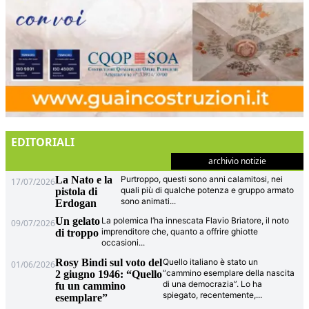
EDITORIALI
archivio notizie
La Nato e la
Purtroppo, questi sono anni calamitosi, nei
17/07/2026
quali più di qualche potenza e gruppo armato
pistola di
sono animati
...
Erdogan
Un gelato
La polemica l’ha innescata Flavio Briatore, il noto
09/07/2026
imprenditore che, quanto a offrire ghiotte
di troppo
occasioni
...
Rosy Bindi sul voto del
Quello italiano è stato un
01/06/2026
“cammino esemplare della nascita
2 giugno 1946: “Quello
di una democrazia”. Lo ha
fu un cammino
spiegato, recentemente,
...
esemplare”