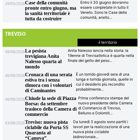
Case della comunità
Entro il 30 giugno dovranno
29/05/2026
essere completate in tutto il
pronte entro giugno, ma
Veneto. Sono le Case della
la sanità territoriale è
comunità, anello
...
tutta da costruire
TREVISO
il territorio
La pesista
Anita Nalesso lancia nella storia: la
08/08/2026
19enne di Trevisatletica è quarta nella
trevigiana Anita
finale del getto del peso
...
Nalesso quarta al
mondo
Cronaca di una serata
È un torrido giovedì sera di una
06/08/2026
lunga e torrida giornata, quelle in
estiva tra i senza
cui il desiderio più recondito
dimora con i volontari
probabilmente
...
di Caminantes
Chiude la sede di Piazza
Prima conferenza stampa del
06/08/2026
nuovo presidente della Camera
Borsa: da settembre
di Commercio di Treviso,
trasloco della Camera di
Belluno e Dolomiti
...
commercio
Treviso: nuova pista
Da lunedì 3 agosto sono partiti i
03/08/2026
lavori per la realizzazione di una
ciclabile da Porta SS
nuova pista ciclabile
Quaranta al
bidirezionale
...
“Canova”