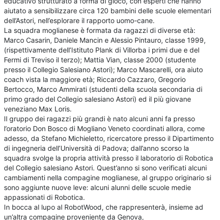
educativo strutturato a forma di gioco, con esperti che hanno
aiutato a sensibilizzare circa 120 bambini delle scuole elementari
dell’Astori, nell’esplorare il rapporto uomo-cane.
La squadra moglianese è formata da ragazzi di diverse età:
Marco Casarin, Daniele Mancin e Alessio Pintauro, classe 1999,
(rispettivamente dell’Istituto Plank di Villorba i primi due e del
Fermi di Treviso il terzo); Mattia Vian, classe 2000 (studente
presso il Collegio Salesiano Astori); Marco Mascarelli, ora aiuto
coach vista la maggiore età; Riccardo Cazzaro, Gregorio
Bertocco, Marco Ammirati (studenti della scuola secondaria di
primo grado del Collegio salesiano Astori) ed il più giovane
veneziano Max Loris.
Il gruppo dei ragazzi più grandi è nato alcuni anni fa presso
l’oratorio Don Bosco di Mogliano Veneto coordinati allora, come
adesso, da Stefano Michieletto, ricercatore presso il Dipartimento
di ingegneria dell’Università di Padova; dall’anno scorso la
squadra svolge la propria attività presso il laboratorio di Robotica
del Collegio salesiano Astori. Quest’anno si sono verificati alcuni
cambiamenti nella compagine moglianese, al gruppo originario si
sono aggiunte nuove leve: alcuni alunni delle scuole medie
appassionati di Robotica.
In bocca al lupo al RobotWood, che rappresenterà, insieme ad
un’altra compagine proveniente da Genova,