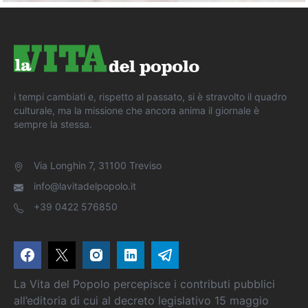
i tempi cambiati e, rispetto al passato, si è stravolto il quadro
culturale, ma la missione che ancora anima il giornale è
sempre la stessa.
Via Longhin 7, 31100 Treviso
info@lavitadelpopolo.it
+39 0422 576850
La Vita del Popolo percepisce i contributi pubblici
all’editoria di cui al decreto legislativo 15 maggio