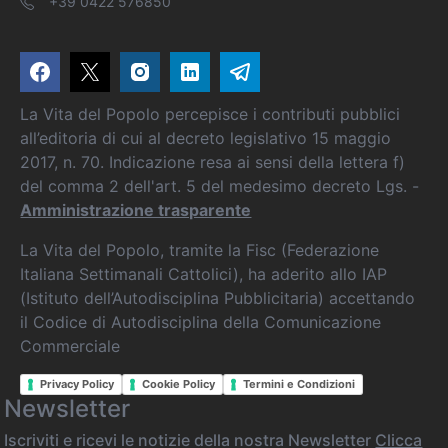
+39 0422 576850
La Vita del Popolo percepisce i contributi pubblici
all’editoria di cui al decreto legislativo 15 maggio
2017, n. 70. Indicazione resa ai sensi della lettera f)
del comma 2 dell'art. 5 del medesimo decreto Lgs. -
Amministrazione trasparente
La Vita del Popolo, tramite la Fisc (Federazione
Italiana Settimanali Cattolici), ha aderito allo IAP
(Istituto dell’Autodisciplina Pubblicitaria) accettando
il Codice di Autodisciplina della Comunicazione
Commerciale
Privacy Policy
Cookie Policy
Termini e Condizioni
Newsletter
Iscriviti e ricevi le notizie della nostra Newsletter
Clicca