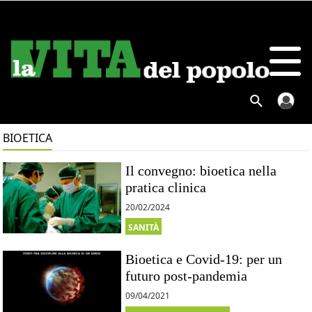
BIOETICA
Il convegno: bioetica nella
pratica clinica
20/02/2024
SANITÀ
Bioetica e Covid-19: per un
futuro post-pandemia
09/04/2021