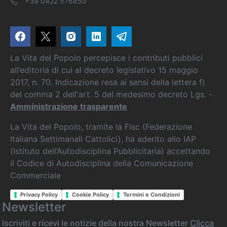
+39 0422 576850
La Vita del Popolo percepisce i contributi pubblici
all’editoria di cui al decreto legislativo 15 maggio
2017, n. 70. Indicazione resa ai sensi della lettera f)
del comma 2 dell'art. 5 del medesimo decreto Lgs. -
Amministrazione trasparente
La Vita del Popolo, tramite la Fisc (Federazione
Italiana Settimanali Cattolici), ha aderito allo IAP
(Istituto dell’Autodisciplina Pubblicitaria) accettando
il Codice di Autodisciplina della Comunicazione
Commerciale
Privacy Policy
Cookie Policy
Termini e Condizioni
Newsletter
Iscriviti e ricevi le notizie della nostra Newsletter
Clicca