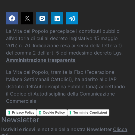
La Vita del Popolo percepisce i contributi pubblici
all’editoria di cui al decreto legislativo 15 maggio
2017, n. 70. Indicazione resa ai sensi della lettera f)
del comma 2 dell'art. 5 del medesimo decreto Lgs. -
Amministrazione trasparente
La Vita del Popolo, tramite la Fisc (Federazione
Italiana Settimanali Cattolici), ha aderito allo IAP
(Istituto dell’Autodisciplina Pubblicitaria) accettando
il Codice di Autodisciplina della Comunicazione
Commerciale
Privacy Policy
Cookie Policy
Termini e Condizioni
Newsletter
Iscriviti e ricevi le notizie della nostra Newsletter
Clicca