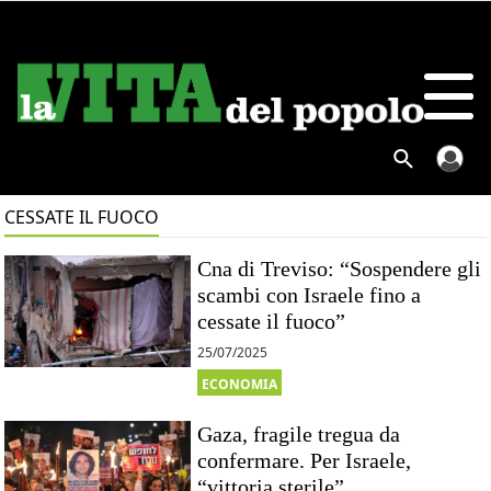
CESSATE IL FUOCO
Cna di Treviso: “Sospendere gli
scambi con Israele fino a
cessate il fuoco”
25/07/2025
ECONOMIA
Gaza, fragile tregua da
confermare. Per Israele,
“vittoria sterile”