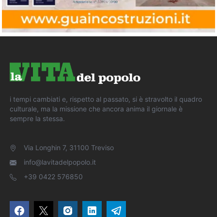
i tempi cambiati e, rispetto al passato, si è stravolto il quadro
culturale, ma la missione che ancora anima il giornale è
sempre la stessa.
Via Longhin 7, 31100 Treviso
info@lavitadelpopolo.it
+39 0422 576850