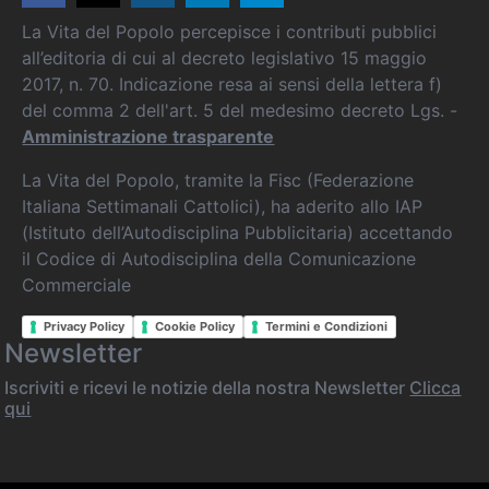
La Vita del Popolo percepisce i contributi pubblici
all’editoria di cui al decreto legislativo 15 maggio
2017, n. 70. Indicazione resa ai sensi della lettera f)
del comma 2 dell'art. 5 del medesimo decreto Lgs. -
Amministrazione trasparente
La Vita del Popolo, tramite la Fisc (Federazione
Italiana Settimanali Cattolici), ha aderito allo IAP
(Istituto dell’Autodisciplina Pubblicitaria) accettando
il Codice di Autodisciplina della Comunicazione
Commerciale
Privacy Policy
Cookie Policy
Termini e Condizioni
Newsletter
Iscriviti e ricevi le notizie della nostra Newsletter
Clicca
qui