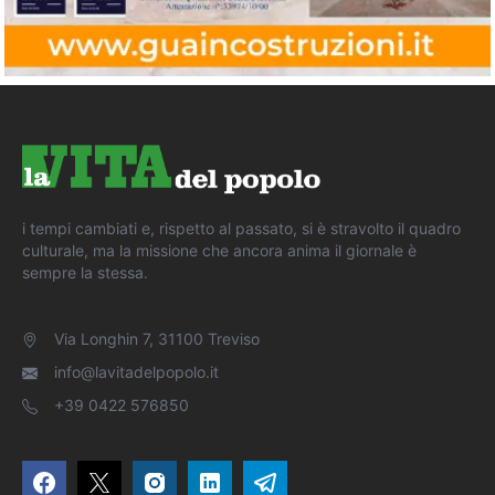
i tempi cambiati e, rispetto al passato, si è stravolto il quadro
culturale, ma la missione che ancora anima il giornale è
sempre la stessa.
Via Longhin 7, 31100 Treviso
info@lavitadelpopolo.it
+39 0422 576850