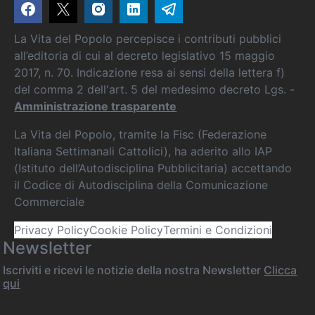
La Vita del Popolo percepisce i contributi pubblici
all’editoria di cui al decreto legislativo 15 maggio
2017, n. 70. Indicazione resa ai sensi della lettera f)
del comma 2 dell'art. 5 del medesimo decreto Lgs. -
Amministrazione trasparente
La Vita del Popolo, tramite la Fisc (Federazione
Italiana Settimanali Cattolici), ha aderito allo IAP
(Istituto dell’Autodisciplina Pubblicitaria) accettando
il Codice di Autodisciplina della Comunicazione
Commerciale
Privacy Policy
Cookie Policy
Termini e Condizioni
Newsletter
Iscriviti e ricevi le notizie della nostra Newsletter
Clicca
qui