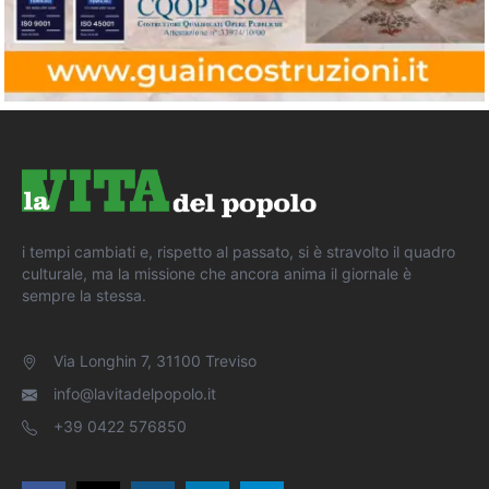
i tempi cambiati e, rispetto al passato, si è stravolto il quadro
culturale, ma la missione che ancora anima il giornale è
sempre la stessa.
Via Longhin 7, 31100 Treviso
info@lavitadelpopolo.it
+39 0422 576850