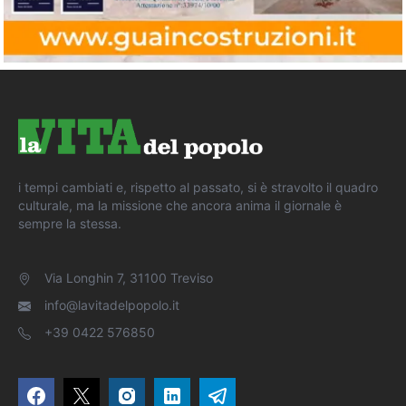
i tempi cambiati e, rispetto al passato, si è stravolto il quadro
culturale, ma la missione che ancora anima il giornale è
sempre la stessa.
Via Longhin 7, 31100 Treviso
info@lavitadelpopolo.it
+39 0422 576850