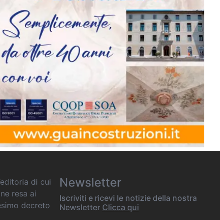
Newsletter
editoria di cui
one resa ai
Iscriviti e ricevi le notizie della nostra
desimo decreto
Newsletter
Clicca qui