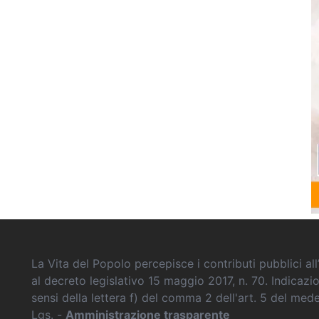
La Vita del Popolo percepisce i contributi pubblici all’
al decreto legislativo 15 maggio 2017, n. 70. Indicazi
sensi della lettera f) del comma 2 dell'art. 5 del me
Lgs. -
Amministrazione trasparente