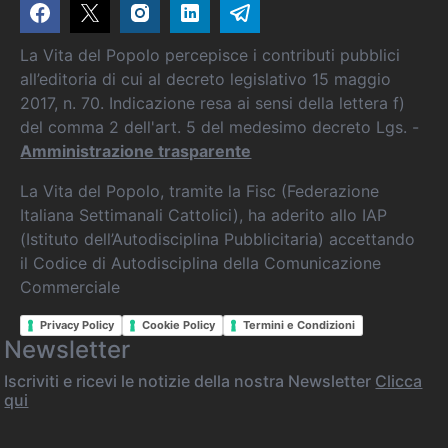
La Vita del Popolo percepisce i contributi pubblici
all’editoria di cui al decreto legislativo 15 maggio
2017, n. 70. Indicazione resa ai sensi della lettera f)
del comma 2 dell'art. 5 del medesimo decreto Lgs. -
Amministrazione trasparente
La Vita del Popolo, tramite la Fisc (Federazione
Italiana Settimanali Cattolici), ha aderito allo IAP
(Istituto dell’Autodisciplina Pubblicitaria) accettando
il Codice di Autodisciplina della Comunicazione
Commerciale
Privacy Policy
Cookie Policy
Termini e Condizioni
Newsletter
Iscriviti e ricevi le notizie della nostra Newsletter
Clicca
qui