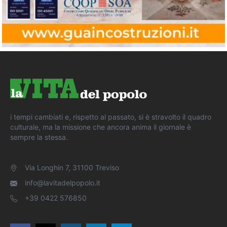
i tempi cambiati e, rispetto al passato, si è stravolto il quadro
culturale, ma la missione che ancora anima il giornale è
sempre la stessa.
Via Longhin 7, 31100 Treviso
info@lavitadelpopolo.it
+39 0422 576850