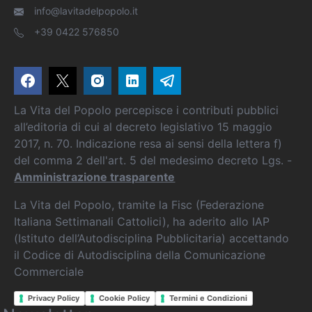
info@lavitadelpopolo.it
+39 0422 576850
La Vita del Popolo percepisce i contributi pubblici
all’editoria di cui al decreto legislativo 15 maggio
2017, n. 70. Indicazione resa ai sensi della lettera f)
del comma 2 dell'art. 5 del medesimo decreto Lgs. -
Amministrazione trasparente
La Vita del Popolo, tramite la Fisc (Federazione
Italiana Settimanali Cattolici), ha aderito allo IAP
(Istituto dell’Autodisciplina Pubblicitaria) accettando
il Codice di Autodisciplina della Comunicazione
Commerciale
Privacy Policy
Cookie Policy
Termini e Condizioni