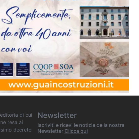
Newsletter
editoria di cui
one resa ai
Iscriviti e ricevi le notizie della nostra
desimo decreto
Newsletter
Clicca qui