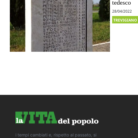
tedesco
28/04/2022
TREVIGIANO
i tempi cambiati e, rispetto al passato, si