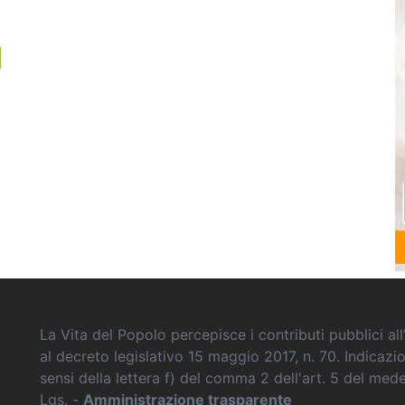
La Vita del Popolo percepisce i contributi pubblici all’
al decreto legislativo 15 maggio 2017, n. 70. Indicazi
sensi della lettera f) del comma 2 dell'art. 5 del me
Lgs. -
Amministrazione trasparente