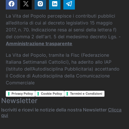
La Vita del Popolo percepisce i contributi pubblici
all’editoria di cui al decreto legislativo 15 maggio
2017, n. 70. Indicazione resa ai sensi della lettera f)
del comma 2 dell'art. 5 del medesimo decreto Lgs. -
Amministrazione trasparente
La Vita del Popolo, tramite la Fisc (Federazione
Italiana Settimanali Cattolici), ha aderito allo IAP
(Istituto dell’Autodisciplina Pubblicitaria) accettando
il Codice di Autodisciplina della Comunicazione
Commerciale
Privacy Policy
Cookie Policy
Termini e Condizioni
Newsletter
Iscriviti e ricevi le notizie della nostra Newsletter
Clicca
qui