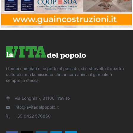
i tempi cambiati e, rispetto al passato, si è stravolto il quadro
culturale, ma la missione che ancora anima il giornale è
sempre la stessa.
Via Longhin 7, 31100 Treviso
info@lavitadelpopolo.it
+39 0422 576850