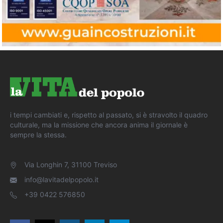
i tempi cambiati e, rispetto al passato, si è stravolto il quadro
culturale, ma la missione che ancora anima il giornale è
sempre la stessa.
Via Longhin 7, 31100 Treviso
info@lavitadelpopolo.it
+39 0422 576850