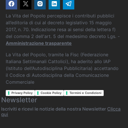
La Vita del Popolo percepisce i contributi pubblici
all’editoria di cui al decreto legislativo 15 maggio
2017, n. 70. Indicazione resa ai sensi della lettera f)
del comma 2 dell'art. 5 del medesimo decreto Lgs. -
Amministrazione trasparente
La Vita del Popolo, tramite la Fisc (Federazione
Italiana Settimanali Cattolici), ha aderito allo IAP
(Istituto dell’Autodisciplina Pubblicitaria) accettando
il Codice di Autodisciplina della Comunicazione
Commerciale
Privacy Policy
Cookie Policy
Termini e Condizioni
Newsletter
Iscriviti e ricevi le notizie della nostra Newsletter
Clicca
qui