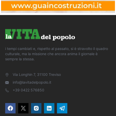
i tempi cambiati e, rispetto al passato, si è stravolto il quadro
culturale, ma la missione che ancora anima il giornale è
sempre la stessa.
Via Longhin 7, 31100 Treviso
info@lavitadelpopolo.it
+39 0422 576850