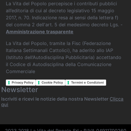
La Vita del Popolo percepisce i contributi pubblici
all’editoria di cui al decreto legislativo 15 maggio
2017, n. 70. Indicazione resa ai sensi della lettera f)
del comma 2 dell'art. 5 del medesimo decreto Lgs. -
Amministrazione trasparente
La Vita del Popolo, tramite la Fisc (Federazione
Italiana Settimanali Cattolici), ha aderito allo IAP
(Istituto dell’Autodisciplina Pubblicitaria) accettando
il Codice di Autodisciplina della Comunicazione
Commerciale
Privacy Policy
Cookie Policy
Termini e Condizioni
Newsletter
Iscriviti e ricevi le notizie della nostra Newsletter
Clicca
qui
2023 2018 La Vita del Popolo Srl - P.IVA 04911700260