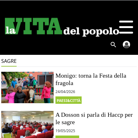
SAGRE
Monigo: torna la Festa della
fragola
24/04/2026
PAESI&CITTÀ
A Dosson si parla di Haccp per
le sagre
19/05/2025