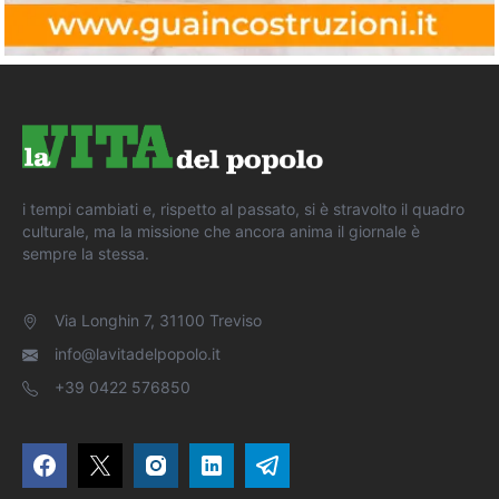
i tempi cambiati e, rispetto al passato, si è stravolto il quadro
culturale, ma la missione che ancora anima il giornale è
sempre la stessa.
Via Longhin 7, 31100 Treviso
info@lavitadelpopolo.it
+39 0422 576850