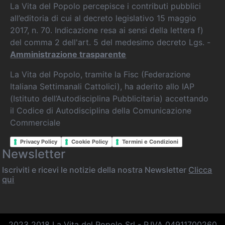
La Vita del Popolo percepisce i contributi pubblici
all’editoria di cui al decreto legislativo 15 maggio
2017, n. 70. Indicazione resa ai sensi della lettera f)
del comma 2 dell'art. 5 del medesimo decreto Lgs. -
Amministrazione trasparente
La Vita del Popolo, tramite la Fisc (Federazione
Italiana Settimanali Cattolici), ha aderito allo IAP
(Istituto dell’Autodisciplina Pubblicitaria) accettando
il Codice di Autodisciplina della Comunicazione
Commerciale
Privacy Policy
Cookie Policy
Termini e Condizioni
Newsletter
Iscriviti e ricevi le notizie della nostra Newsletter
Clicca
qui
2023 2018 La Vita del Popolo Srl - P.IVA 04911700260