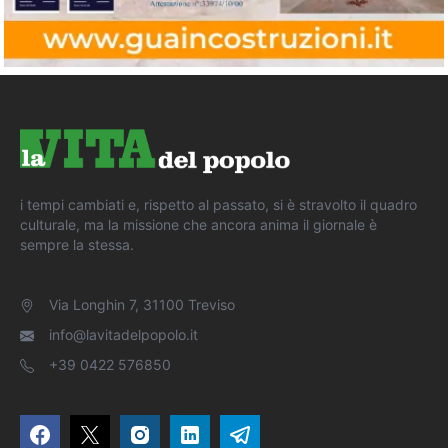
i tempi cambiati e, rispetto al passato, si è stravolto il quadro
culturale, ma la missione che ancora anima il giornale è
sempre la stessa.
Via Longhin 7, 31100 Treviso
info@lavitadelpopolo.it
+39 0422 576850