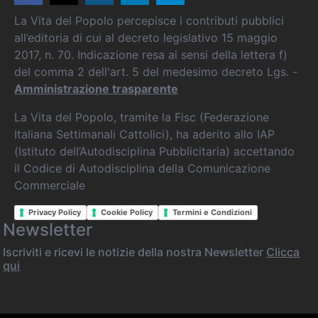
La Vita del Popolo percepisce i contributi pubblici
all’editoria di cui al decreto legislativo 15 maggio
2017, n. 70. Indicazione resa ai sensi della lettera f)
del comma 2 dell'art. 5 del medesimo decreto Lgs. -
Amministrazione trasparente
La Vita del Popolo, tramite la Fisc (Federazione
Italiana Settimanali Cattolici), ha aderito allo IAP
(Istituto dell’Autodisciplina Pubblicitaria) accettando
il Codice di Autodisciplina della Comunicazione
Commerciale
Privacy Policy
Cookie Policy
Termini e Condizioni
Newsletter
Iscriviti e ricevi le notizie della nostra Newsletter
Clicca
qui