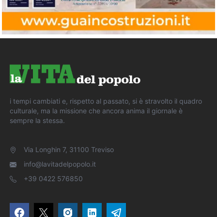
i tempi cambiati e, rispetto al passato, si è stravolto il quadro
culturale, ma la missione che ancora anima il giornale è
sempre la stessa.
Via Longhin 7, 31100 Treviso
info@lavitadelpopolo.it
+39 0422 576850