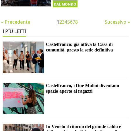
DAL MONDO
« Precedente
1
2
3
4
5
6
7
8
Sucessivo »
I PIÙ LETTI
Castelfranco: già attiva la Casa di
comunità, presto la sede definitiva
Castelfranco, i Due Mulini diventano
spazio aperto ai ragazzi
In Veneto il ritorno del grande caldo e