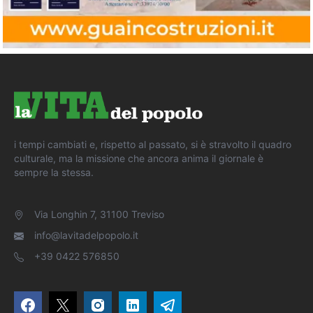
i tempi cambiati e, rispetto al passato, si è stravolto il quadro
culturale, ma la missione che ancora anima il giornale è
sempre la stessa.
Via Longhin 7, 31100 Treviso
info@lavitadelpopolo.it
+39 0422 576850