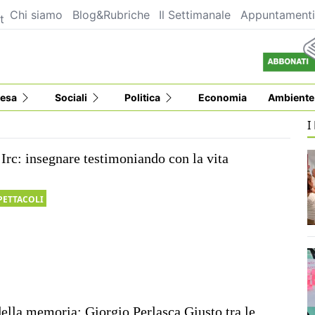
Chi siamo
Blog&Rubriche
Il Settimanale
Appuntament
t
esa
Sociali
Politica
Economia
Ambiente
I
 Irc: insegnare testimoniando con la vita
PETTACOLI
ella memoria: Giorgio Perlasca Giusto tra le