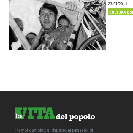
23/01/2014
CULTURA E S
i tempi cambiati e, rispetto al passato, si