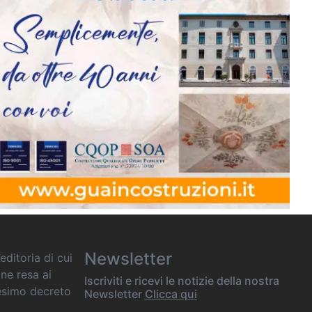
Newsletter
editoria di cui
one resa ai
Iscriviti e ricevi le notizie della nostra
desimo decreto
Newsletter
Clicca qui