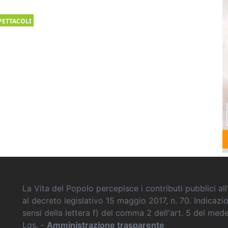
PETTACOLI
La Vita del Popolo percepisce i contributi pubblici all’
al decreto legislativo 15 maggio 2017, n. 70. Indicazi
sensi della lettera f) del comma 2 dell'art. 5 del me
Lgs. -
Amministrazione trasparente