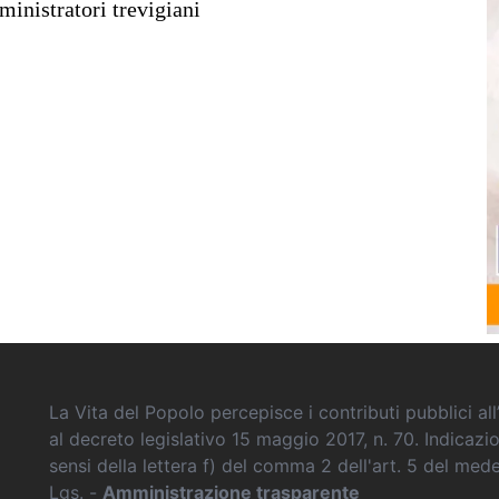
ministratori trevigiani
La Vita del Popolo percepisce i contributi pubblici all’
al decreto legislativo 15 maggio 2017, n. 70. Indicazi
sensi della lettera f) del comma 2 dell'art. 5 del me
Lgs. -
Amministrazione trasparente