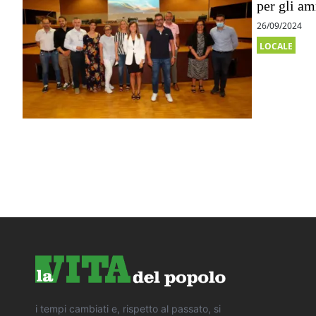
per gli am
26/09/2024
LOCALE
i tempi cambiati e, rispetto al passato, si