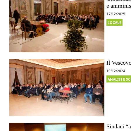
e amminis
17/12/2025
LOCALE
Il Vescovo
19/12/2024
ANALISI E S
Sindaci “a