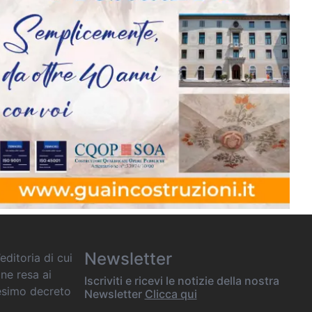
Newsletter
editoria di cui
one resa ai
Iscriviti e ricevi le notizie della nostra
desimo decreto
Newsletter
Clicca qui