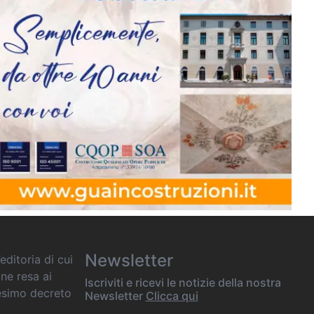
Newsletter
editoria di cui
one resa ai
Iscriviti e ricevi le notizie della nostra
desimo decreto
Newsletter
Clicca qui