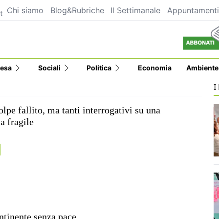
Chi siamo
Blog&Rubriche
Il Settimanale
Appuntament
t
esa
Sociali
Politica
Economia
Ambiente
I
olpe fallito, ma tanti interrogativi su una
a fragile
ntinente senza pace