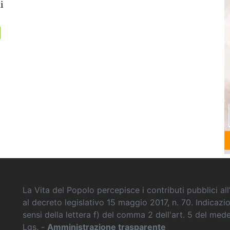
i
La Vita del Popolo percepisce i contributi pubblici all’
al decreto legislativo 15 maggio 2017, n. 70. Indicazi
sensi della lettera f) del comma 2 dell'art. 5 del me
Lgs. -
Amministrazione trasparente