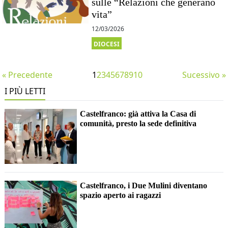
sulle “Relazioni che generano
vita”
12/03/2026
DIOCESI
« Precedente
1
2
3
4
5
6
7
8
9
10
Sucessivo »
I PIÙ LETTI
Castelfranco: già attiva la Casa di
comunità, presto la sede definitiva
Castelfranco, i Due Mulini diventano
spazio aperto ai ragazzi