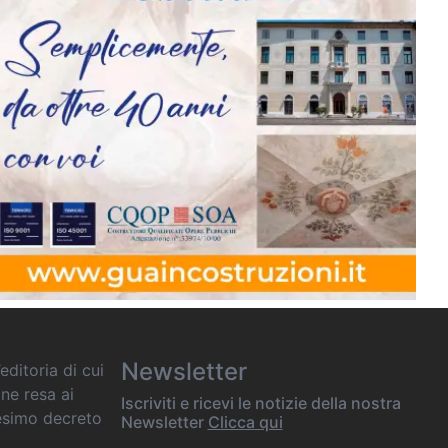
Newsletter
editoria di cui
one resa ai
Iscriviti e ricevi le notizie della nostra
desimo decreto
Newsletter
Clicca qui