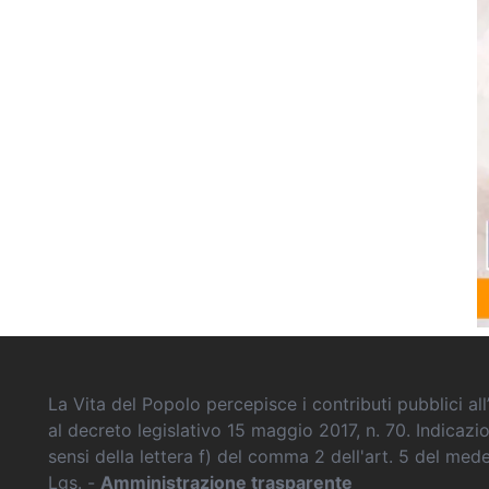
La Vita del Popolo percepisce i contributi pubblici all’
al decreto legislativo 15 maggio 2017, n. 70. Indicazi
sensi della lettera f) del comma 2 dell'art. 5 del me
Lgs. -
Amministrazione trasparente