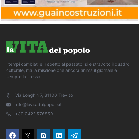
i tempi cambiati e, rispetto al passato, si è stravolto il quadro
culturale, ma la missione che ancora anima il giornale è
sempre la stessa.
Via Longhin 7, 31100 Treviso
info@lavitadelpopolo.it
+39 0422 576850