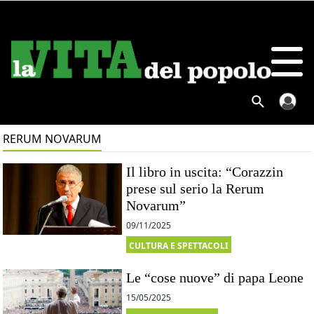
RERUM NOVARUM
Il libro in uscita: “Corazzin
prese sul serio la Rerum
Novarum”
09/11/2025
CULTURA E SPETTACOLI
Le “cose nuove” di papa Leone
15/05/2025