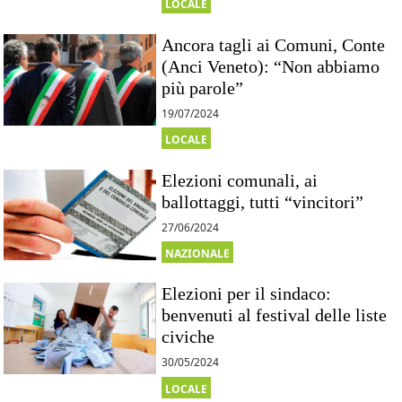
LOCALE
Ancora tagli ai Comuni, Conte
(Anci Veneto): “Non abbiamo
più parole”
19/07/2024
LOCALE
Elezioni comunali, ai
ballottaggi, tutti “vincitori”
27/06/2024
NAZIONALE
Elezioni per il sindaco:
benvenuti al festival delle liste
civiche
30/05/2024
LOCALE