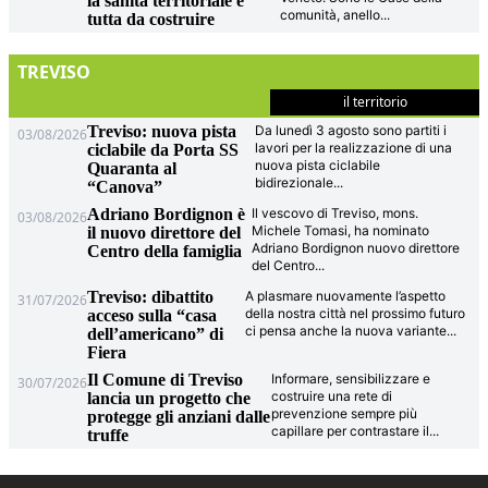
la sanità territoriale è
comunità, anello
...
tutta da costruire
TREVISO
il territorio
Treviso: nuova pista
Da lunedì 3 agosto sono partiti i
03/08/2026
lavori per la realizzazione di una
ciclabile da Porta SS
nuova pista ciclabile
Quaranta al
bidirezionale
...
“Canova”
Adriano Bordignon è
Il vescovo di Treviso, mons.
03/08/2026
Michele Tomasi, ha nominato
il nuovo direttore del
Adriano Bordignon nuovo direttore
Centro della famiglia
del Centro
...
Treviso: dibattito
A plasmare nuovamente l’aspetto
31/07/2026
della nostra città nel prossimo futuro
acceso sulla “casa
ci pensa anche la nuova variante
...
dell’americano” di
Fiera
Il Comune di Treviso
Informare, sensibilizzare e
30/07/2026
costruire una rete di
lancia un progetto che
prevenzione sempre più
protegge gli anziani dalle
capillare per contrastare il
...
truffe