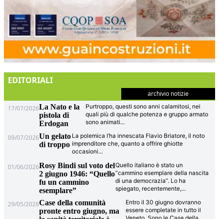
EDITORIALI
archivio notizie
La Nato e la
Purtroppo, questi sono anni calamitosi, nei
17/07/2026
quali più di qualche potenza e gruppo armato
pistola di
sono animati
...
Erdogan
Un gelato
La polemica l’ha innescata Flavio Briatore, il noto
09/07/2026
imprenditore che, quanto a offrire ghiotte
di troppo
occasioni
...
Rosy Bindi sul voto del
Quello italiano è stato un
01/06/2026
“cammino esemplare della nascita
2 giugno 1946: “Quello
di una democrazia”. Lo ha
fu un cammino
spiegato, recentemente,
...
esemplare”
Case della comunità
Entro il 30 giugno dovranno
29/05/2026
essere completate in tutto il
pronte entro giugno, ma
Veneto. Sono le Case della