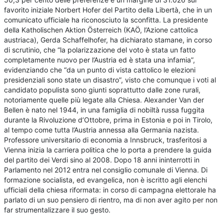
favorito iniziale Norbert Hofer del Partito della Libertà, che in un
comunicato ufficiale ha riconosciuto la sconfitta. La presidente
della Katholischen Aktion Österreich (KAÖ, l’Azione cattolica
austriaca), Gerda Schaffelhofer, ha dichiarato stamane, in corso
di scrutinio, che “la polarizzazione del voto è stata un fatto
completamente nuovo per l’Austria ed è stata una infamia”,
evidenziando che “da un punto di vista cattolico le elezioni
presidenziali sono state un disastro”, visto che comunque i voti al
candidato populista sono giunti soprattutto dalle zone rurali,
notoriamente quelle più legate alla Chiesa. Alexander Van der
Bellen è nato nel 1944, in una famiglia di nobiltà russa fuggita
durante la Rivoluzione d’Ottobre, prima in Estonia e poi in Tirolo,
al tempo come tutta l’Austria annessa alla Germania nazista.
Professore universitario di economia a Innsbruck, trasferitosi a
Vienna inizia la carriera politica che lo porta a prendere la guida
del partito dei Verdi sino al 2008. Dopo 18 anni ininterrotti in
Parlamento nel 2012 entra nel consiglio comunale di Vienna. Di
formazione socialista, ed evangelica, non è iscritto agli elenchi
ufficiali della chiesa riformata: in corso di campagna elettorale ha
parlato di un suo pensiero di rientro, ma di non aver agito per non
far strumentalizzare il suo gesto.