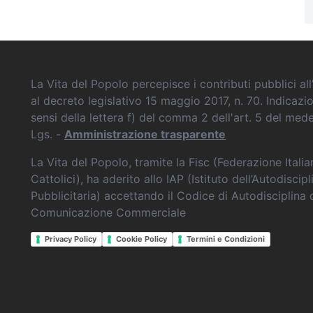
La Vita del Popolo percepisce i contributi pubblici all’
al decreto legislativo 15 maggio 2017, n. 70. Indicazi
sensi della lettera f) del comma 2 dell'art. 5 del me
Lgs. -
Amministrazione trasparente
La Vita del Popolo, tramite la Fisc (Federazione Itali
Cattolici), ha aderito allo IAP (Istituto dell’Autodiscipl
Pubblicitaria) accettando il Codice di Autodisciplina 
Comunicazione Commerciale
Privacy Policy
Cookie Policy
Termini e Condizioni