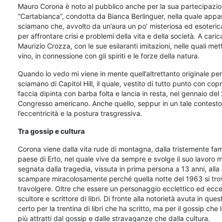
Mauro Corona è noto al pubblico anche per la sua partecipazione,
“Cartabianca”, condotta da Bianca Berlinguer, nella quale app
sciamano che, avvolto da un’aura un po’ misteriosa ed esoterica, 
per affrontare crisi e problemi della vita e della società. A cari
Maurizio Crozza, con le sue esilaranti imitazioni, nelle quali me
vino, in connessione con gli spiriti e le forze della natura.
Quando lo vedo mi viene in mente quell’altrettanto originale pe
sciamano di Capitol Hill, il quale, vestito di tutto punto con c
faccia dipinta con barba folta e lancia in resta, nel gennaio del
Congresso americano. Anche quello, seppur in un tale contesto 
l’eccentricità e la postura trasgressiva.
Tra gossip e cultura
Corona viene dalla vita rude di montagna, dalla tristemente famos
paese di Erto, nel quale vive da sempre e svolge il suo lavoro m
segnata dalla tragedia, vissuta in prima persona a 13 anni, alla 
scampare miracolosamente perché quella notte del 1963 si trova
travolgere. Oltre che essere un personaggio ecclettico ed ecce
scultore e scrittore di libri. Di fronte alla notorietà avuta in que
certo per la trentina di libri che ha scritto, ma per il gossip che 
più attratti dal gossip e dalle stravaganze che dalla cultura.