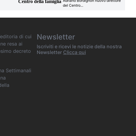
Adriano Bordignon nuovo direttore
Centro della famiglia
del Centro
...
Newsletter
editoria di cui
one resa ai
Iscriviti e ricevi le notizie della nostra
desimo decreto
Newsletter
Clicca qui
ana Settimanali
ina
della