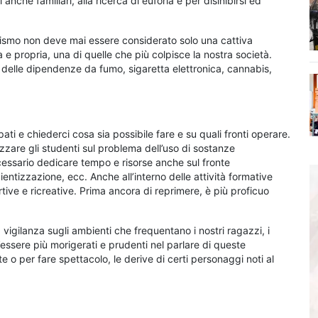
anche familiari, alla ricerca di euforia e per disinibirsi ed
ismo non deve mai essere considerato solo una cattiva
e propria, una di quelle che più colpisce la nostra società.
o delle dipendenze da fumo, sigaretta elettronica, cannabis,
i e chiederci cosa sia possibile fare e su quali fronti operare.
lizzare gli studenti sul problema dell’uso di sostanze
cessario dedicare tempo e risorse anche sul fronte
ientizzazione, ecc. Anche all’interno delle attività formative
rtive e ricreative. Prima ancora di reprimere, è più proficuo
 vigilanza sugli ambienti che frequentano i nostri ragazzi, i
l’essere più morigerati e prudenti nel parlare di queste
 o per fare spettacolo, le derive di certi personaggi noti al