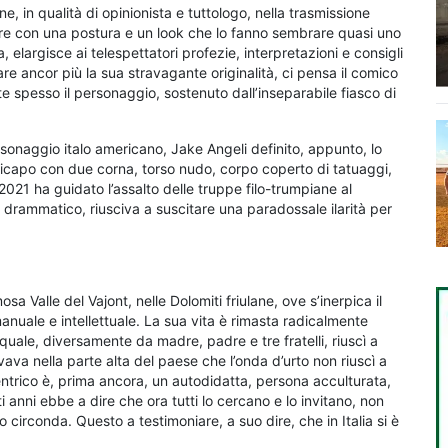
 in qualità di opinionista e tuttologo, nella trasmissione
are con una postura e un look che lo fanno sembrare quasi uno
elargisce ai telespettatori profezie, interpretazioni e consigli
care ancor più la sua stravagante originalità, ci pensa il comico
tte spesso il personaggio, sostenuto dall’inseparabile fiasco di
rsonaggio italo americano, Jake Angeli definito, appunto, lo
opricapo con due corna, torso nudo, corpo coperto di tatuaggi,
 2021 ha guidato l’assalto delle truppe filo-trumpiane al
drammatico, riusciva a suscitare una paradossale ilarità per
a Valle del Vajont, nelle Dolomiti friulane, ove s’inerpica il
anuale e intellettuale. La sua vita è rimasta radicalmente
quale, diversamente da madre, padre e tre fratelli, riuscì a
va nella parte alta del paese che l’onda d’urto non riuscì a
ntrico è, prima ancora, un autodidatta, persona acculturata,
sti anni ebbe a dire che ora tutti lo cercano e lo invitano, non
lo circonda. Questo a testimoniare, a suo dire, che in Italia si è