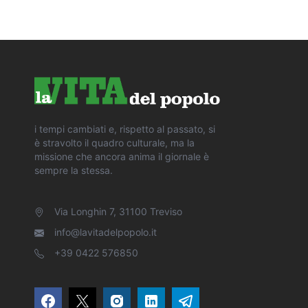
i tempi cambiati e, rispetto al passato, si
è stravolto il quadro culturale, ma la
missione che ancora anima il giornale è
sempre la stessa.
Via Longhin 7, 31100 Treviso
info@lavitadelpopolo.it
+39 0422 576850