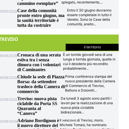
spiegato, recentemente,
...
cammino esemplare”
Case della comunità
Entro il 30 giugno dovranno
29/05/2026
essere completate in tutto il
pronte entro giugno, ma
Veneto. Sono le Case della
la sanità territoriale è
comunità, anello
...
tutta da costruire
TREVISO
il territorio
Cronaca di una serata
È un torrido giovedì sera di una
06/08/2026
lunga e torrida giornata, quelle in
estiva tra i senza
cui il desiderio più recondito
dimora con i volontari
probabilmente
...
di Caminantes
Chiude la sede di Piazza
Prima conferenza stampa del
06/08/2026
nuovo presidente della Camera
Borsa: da settembre
di Commercio di Treviso,
trasloco della Camera di
Belluno e Dolomiti
...
commercio
Treviso: nuova pista
Da lunedì 3 agosto sono partiti i
03/08/2026
lavori per la realizzazione di una
ciclabile da Porta SS
nuova pista ciclabile
Quaranta al
bidirezionale
...
“Canova”
Adriano Bordignon è
Il vescovo di Treviso, mons.
03/08/2026
Michele Tomasi, ha nominato
il nuovo direttore del