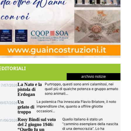
EDITORIALI
archivio notizie
La Nato e la
Purtroppo, questi sono anni calamitosi, nei
17/07/2026
quali più di qualche potenza e gruppo armato
pistola di
sono animati
...
Erdogan
Un
La polemica l’ha innescata Flavio Briatore, il noto
09/07/2026
imprenditore che, quanto a offrire ghiotte
gelato di
occasioni
...
troppo
Rosy Bindi sul voto
Quello italiano è stato un
01/06/2026
“cammino esemplare della nascita
del 2 giugno 1946:
di una democrazia”. Lo ha
“Quello fu un