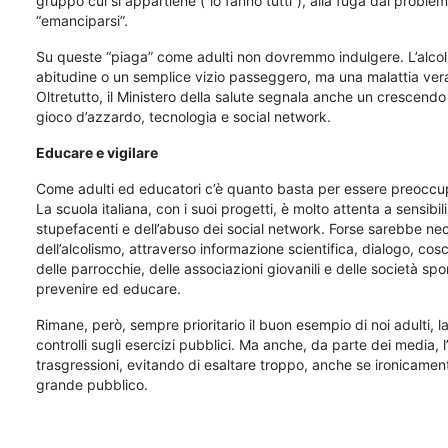
gruppo cui si appartiene (“lo fanno tutti”), alla fuga dai problemi 
“emanciparsi”.
Su queste “piaga” come adulti non dovremmo indulgere. L’alcol
abitudine o un semplice vizio passeggero, ma una malattia vera 
Oltretutto, il Ministero della salute segnala anche un crescend
gioco d’azzardo, tecnologia e social network.
Educare e vigilare
Come adulti ed educatori c’è quanto basta per essere preoccupat
La scuola italiana, con i suoi progetti, è molto attenta a sensibi
stupefacenti e dell’abuso dei social network. Forse sarebbe ne
dell’alcolismo, attraverso informazione scientifica, dialogo, cosc
delle parrocchie, delle associazioni giovanili e delle società spo
prevenire ed educare.
Rimane, però, sempre prioritario il buon esempio di noi adulti, la
controlli sugli esercizi pubblici. Ma anche, da parte dei media, 
trasgressioni, evitando di esaltare troppo, anche se ironicamente
grande pubblico.