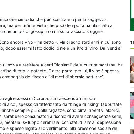
articolare simpatia che può suscitare o per la saggezza
re, ma per un’intervista che poco tempo fa ha rilasciato al
 anche un po’ di gossip, non mi sono lasciato sfuggire.
“Sono ancora vivo – ha detto -. Ma ci sono stati anni in cui sono
I
o, dopo essermi fatto dodici birre e un litro di vino. Dai venti ai
 riusciva a resistere a certi “richiami” della cultura montana, ha
fino ritirata la patente. D’altra parte, per lui, il vino è spesso
 la compagnia del fiasco e “di mesi di sbornie notturne”.
ando agli eccessi di Corona, sta crescendo in modo
mo di alcol, spesso caratterizzato da “binge drinking” (abbuffate
 anche sempre più dalle ragazze, sono birra, aperitivi alcolici,
 anni sarebbero consumatori a rischio di avere conseguenze serie,
s), mentale (sviluppo cerebrale) con stati di ansia, depressione
umo è spesso legato al divertimento, alla pressione sociale del