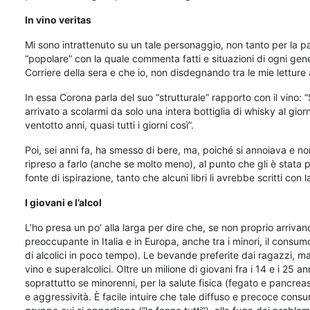
In vino veritas
Mi sono intrattenuto su un tale personaggio, non tanto per la p
“popolare” con la quale commenta fatti e situazioni di ogni gene
Corriere della sera e che io, non disdegnando tra le mie letture
In essa Corona parla del suo “strutturale” rapporto con il vino: 
arrivato a scolarmi da solo una intera bottiglia di whisky al giorn
ventotto anni, quasi tutti i giorni così”.
Poi, sei anni fa, ha smesso di bere, ma, poiché si annoiava e non
ripreso a farlo (anche se molto meno), al punto che gli è stata per
fonte di ispirazione, tanto che alcuni libri li avrebbe scritti con
I giovani e l’alcol
L’ho presa un po’ alla larga per dire che, se non proprio arriv
preoccupante in Italia e in Europa, anche tra i minori, il consu
di alcolici in poco tempo). Le bevande preferite dai ragazzi, ma
vino e superalcolici. Oltre un milione di giovani fra i 14 e i 25
soprattutto se minorenni, per la salute fisica (fegato e pancrea
e aggressività. È facile intuire che tale diffuso e precoce cons