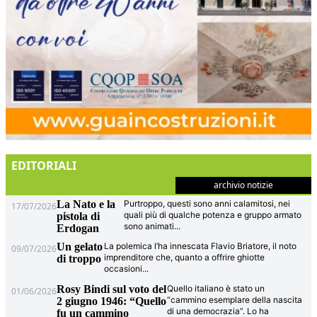
EDITORIALI
archivio notizie
La Nato e la
Purtroppo, questi sono anni calamitosi, nei
17/07/2026
quali più di qualche potenza e gruppo armato
pistola di
sono animati
...
Erdogan
Un gelato
La polemica l’ha innescata Flavio Briatore, il noto
09/07/2026
imprenditore che, quanto a offrire ghiotte
di troppo
occasioni
...
Rosy Bindi sul voto del
Quello italiano è stato un
01/06/2026
“cammino esemplare della nascita
2 giugno 1946: “Quello
di una democrazia”. Lo ha
fu un cammino