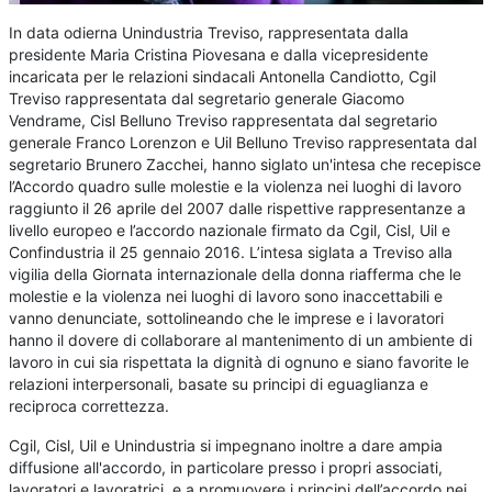
In data odierna Unindustria Treviso, rappresentata dalla
presidente Maria Cristina Piovesana e dalla vicepresidente
incaricata per le relazioni sindacali Antonella Candiotto, Cgil
Treviso rappresentata dal segretario generale Giacomo
Vendrame, Cisl Belluno Treviso rappresentata dal segretario
generale Franco Lorenzon e Uil Belluno Treviso rappresentata dal
segretario Brunero Zacchei, hanno siglato un'intesa che recepisce
l’Accordo quadro sulle molestie e la violenza nei luoghi di lavoro
raggiunto il 26 aprile del 2007 dalle rispettive rappresentanze a
livello europeo e l’accordo nazionale firmato da Cgil, Cisl, Uil e
Confindustria il 25 gennaio 2016. L’intesa siglata a Treviso alla
vigilia della Giornata internazionale della donna riafferma che le
molestie e la violenza nei luoghi di lavoro sono inaccettabili e
vanno denunciate, sottolineando che le imprese e i lavoratori
hanno il dovere di collaborare al mantenimento di un ambiente di
lavoro in cui sia rispettata la dignità di ognuno e siano favorite le
relazioni interpersonali, basate su principi di eguaglianza e
reciproca correttezza.
Cgil, Cisl, Uil e Unindustria si impegnano inoltre a dare ampia
diffusione all'accordo, in particolare presso i propri associati,
lavoratori e lavoratrici, e a promuovere i principi dell’accordo nei