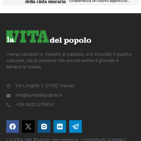
cittadinanza un nuovo approccio
...
della cinta muraria
i tempi cambiati e, rispetto al passato, si è stravolto il quadro
culturale, ma la missione che ancora anima il giornale è
sempre la stessa.
Via Longhin 7, 31100 Treviso
info@lavitadelpopolo.it
+39 0422 576850
La Vita del Popolo percepisce i contributi pubblici