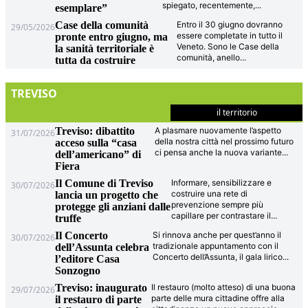
spiegato, recentemente,
...
esemplare”
Case della comunità
Entro il 30 giugno dovranno
29/05/2026
essere completate in tutto il
pronte entro giugno, ma
Veneto. Sono le Case della
la sanità territoriale è
comunità, anello
...
tutta da costruire
TREVISO
il territorio
Treviso: dibattito
A plasmare nuovamente l’aspetto
31/07/2026
della nostra città nel prossimo futuro
acceso sulla “casa
ci pensa anche la nuova variante
...
dell’americano” di
Fiera
Il Comune di Treviso
Informare, sensibilizzare e
30/07/2026
costruire una rete di
lancia un progetto che
prevenzione sempre più
protegge gli anziani dalle
capillare per contrastare il
...
truffe
Il Concerto
Si rinnova anche per quest’anno il
30/07/2026
tradizionale appuntamento con il
dell’Assunta celebra
Concerto dell’Assunta, il gala lirico
...
l’editore Casa
Sonzogno
Treviso: inaugurato
Il restauro (molto atteso) di una buona
29/07/2026
parte delle mura cittadine offre alla
il restauro di parte