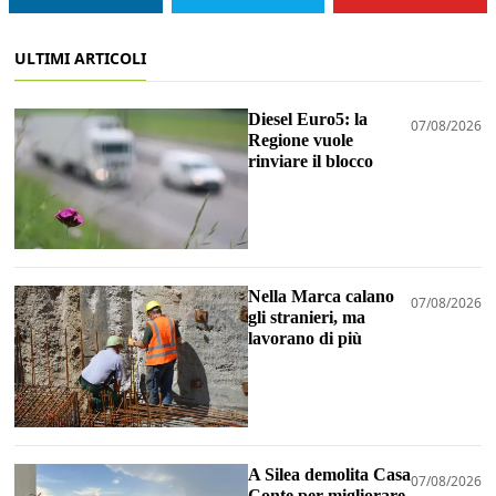
ULTIMI ARTICOLI
Diesel Euro5: la
07/08/2026
Regione vuole
rinviare il blocco
Nella Marca calano
07/08/2026
gli stranieri, ma
lavorano di più
A Silea demolita Casa
07/08/2026
Conte per migliorare