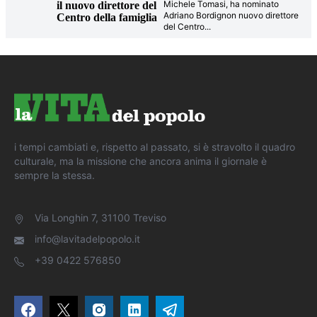
Michele Tomasi, ha nominato
il nuovo direttore del
Adriano Bordignon nuovo direttore
Centro della famiglia
del Centro
...
i tempi cambiati e, rispetto al passato, si è stravolto il quadro
culturale, ma la missione che ancora anima il giornale è
sempre la stessa.
Via Longhin 7, 31100 Treviso
info@lavitadelpopolo.it
+39 0422 576850