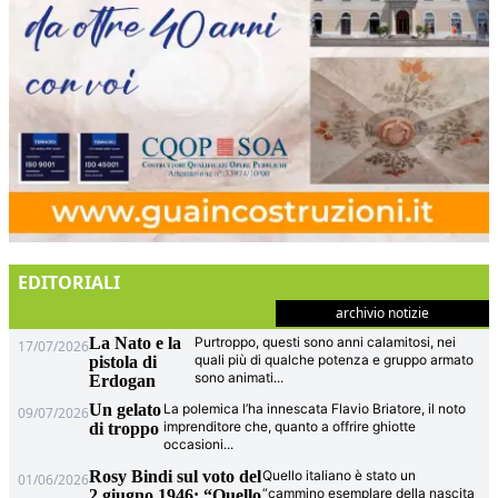
EDITORIALI
archivio notizie
La Nato e la
Purtroppo, questi sono anni calamitosi, nei
17/07/2026
quali più di qualche potenza e gruppo armato
pistola di
sono animati
...
Erdogan
Un gelato
La polemica l’ha innescata Flavio Briatore, il noto
09/07/2026
imprenditore che, quanto a offrire ghiotte
di troppo
occasioni
...
Rosy Bindi sul voto del
Quello italiano è stato un
01/06/2026
“cammino esemplare della nascita
2 giugno 1946: “Quello