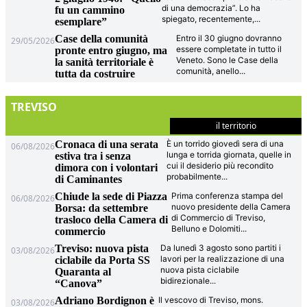
di una democrazia”. Lo ha
fu un cammino
spiegato, recentemente,
...
esemplare”
Case della comunità
Entro il 30 giugno dovranno
29/05/2026
essere completate in tutto il
pronte entro giugno, ma
Veneto. Sono le Case della
la sanità territoriale è
comunità, anello
...
tutta da costruire
TREVISO
il territorio
Cronaca di una serata
È un torrido giovedì sera di una
06/08/2026
lunga e torrida giornata, quelle in
estiva tra i senza
cui il desiderio più recondito
dimora con i volontari
probabilmente
...
di Caminantes
Chiude la sede di Piazza
Prima conferenza stampa del
06/08/2026
nuovo presidente della Camera
Borsa: da settembre
di Commercio di Treviso,
trasloco della Camera di
Belluno e Dolomiti
...
commercio
Treviso: nuova pista
Da lunedì 3 agosto sono partiti i
03/08/2026
lavori per la realizzazione di una
ciclabile da Porta SS
nuova pista ciclabile
Quaranta al
bidirezionale
...
“Canova”
Adriano Bordignon è
Il vescovo di Treviso, mons.
03/08/2026