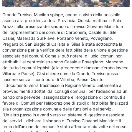
Grande Treviso, Manildo spinge, anche in vista della possibile
ascesa alla presidenza della Provincia. Questa mattina in Sala
Arazzi, alla presenza del sindaco di Treviso Giovanni Manildo e
dei rappresentanti dei comuni di Carbonera, Casale Sul Sile,
Casier, Maserada Sul Piave, Ponzano Veneto, Povegliano,
Preganziol, San Biagio di Callalta e Silea è stata sottoscritta la
convenzione per la verifica della fattibilità della unione e gestione
associata dei comuni. Come si può notare, gli unici comuni non
attribuibili al centrosinistra sono Casale e Povegliano. Mancano
del tutto i comuni leghisti (alla precedente riunione c'erano invece
Villorba e Paese). Ci si chiede come la Grande Treviso possa
nascere senza il contributo di Villorba, Paese, Quinto.
Il documento verrà trasmesso in Regione Veneto unitamente ai
provvedimenti adottati dai consigli comunali per l'adesione ad un
bando che prevede l'assegnazione e l'erogazione di contributi a
favore di Comuni per l'elaborazione di studi di fattibilità finalizzati
alla riorganizzazione comunale delle funzioni e dei servizi.
“Un altro passo in avanti verso un sistema di gestione associata
dei servizi – dichiara il sindaco di Treviso Giovanni Manildo – Il
tema dell’unione dei comuni è stato affrontato più volte nel corso