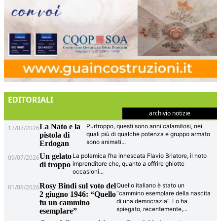
EDITORIALI
archivio notizie
La Nato e la
Purtroppo, questi sono anni calamitosi, nei
17/07/2026
quali più di qualche potenza e gruppo armato
pistola di
sono animati
...
Erdogan
Un gelato
La polemica l’ha innescata Flavio Briatore, il noto
09/07/2026
imprenditore che, quanto a offrire ghiotte
di troppo
occasioni
...
Rosy Bindi sul voto del
Quello italiano è stato un
01/06/2026
“cammino esemplare della nascita
2 giugno 1946: “Quello
di una democrazia”. Lo ha
fu un cammino
spiegato, recentemente,
...
esemplare”