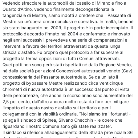
Vedendo sfrecciare le automobili dal casello di Mirano e fino a
Quarto d’Altino, vedendo finalmente decongestionata la
tangenziale di Mestre, siamo indotti a credere che il Passante di
Mestre sia un’opera ormai conclusa e operativa. In realtà, benché
sia stato inaugurato nel 2009, il progetto è in parte incompiuto. Il
protocollo d’accordo firmato nel 2004 e confermato e rinnovato
negli anni successivi, prevedeva una serie di compensazioni e
interventi a favore dei territori attraversati da questa lunga
striscia d’asfalto. Fu proprio quel protocollo a far superare al
progetto la ferma opposizioni di tutti i Comuni attraversati.
Quei patti non sono però stati rispettati né dalla Regione Veneto,
né dalla società per azioni Concessioni autostradali venete (Cav)
concessionaria del Passante autostradale. Se da un lato il
progetto di bypassare Mestre realizzando circa venticinque
chilometri di nuova autostrada è un successo dal punto di vista
delle percorrenze, che anche lo scorso anno sono aumentate del
2,5 per cento, dall’altro ancora molto resta da fare per mitigare
l’impatto di questo nastro d’asfalto sul territorio e per i
collegamenti con la viabilità ordinaria. “Noi siamo tra i fortunati -
spiega il sindaco di Spinea, Silvano Checchin - le opere che
riguardano il nostro Comune sono già state realizzate”.
Il sindaco si riferisce all’adeguamento della Strada provinciale 36