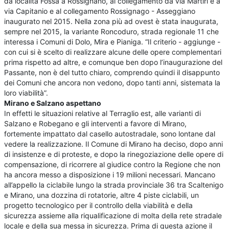
da località Fossa a Rossignano, al collegamento da via Martiri e a
via Capitanio e al collegamento Rossignago - Asseggiano
inaugurato nel 2015. Nella zona più ad ovest è stata inaugurata,
sempre nel 2015, la variante Roncoduro, strada regionale 11 che
interessa i Comuni di Dolo, Mira e Pianiga. “Il criterio - aggiunge -
con cui si è scelto di realizzare alcune delle opere complementari
prima rispetto ad altre, e comunque ben dopo l’inaugurazione del
Passante, non è del tutto chiaro, comprendo quindi il disappunto
dei Comuni che ancora non vedono, dopo tanti anni, sistemata la
loro viabilità”.
Mirano e Salzano aspettano
In effetti le situazioni relative al Terraglio est, alle varianti di
Salzano e Robegano e gli interventi a favore di Mirano,
fortemente impattato dal casello autostradale, sono lontane dal
vedere la realizzazione. Il Comune di Mirano ha deciso, dopo anni
di insistenze e di proteste, e dopo la rinegoziazione delle opere di
compensazione, di ricorrere al giudice contro la Regione che non
ha ancora messo a disposizione i 19 milioni necessari. Mancano
all’appello la ciclabile lungo la strada provinciale 36 tra Scaltenigo
e Mirano, una dozzina di rotatorie, altre 4 piste ciclabili, un
progetto tecnologico per il controllo della viabilità e della
sicurezza assieme alla riqualificazione di molta della rete stradale
locale e della sua messa in sicurezza. Prima di questa azione il