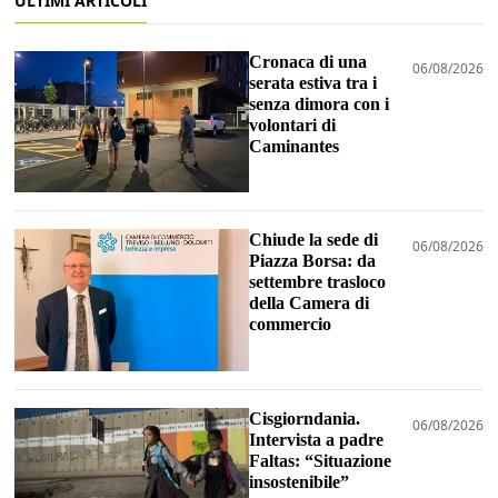
ULTIMI ARTICOLI
Cronaca di una
06/08/2026
serata estiva tra i
senza dimora con i
volontari di
Caminantes
Chiude la sede di
06/08/2026
Piazza Borsa: da
settembre trasloco
della Camera di
commercio
Cisgiorndania.
06/08/2026
Intervista a padre
Faltas: “Situazione
insostenibile”