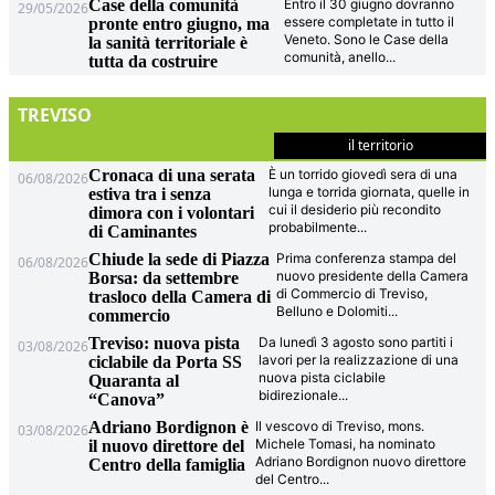
Case della comunità
Entro il 30 giugno dovranno
29/05/2026
essere completate in tutto il
pronte entro giugno, ma
Veneto. Sono le Case della
la sanità territoriale è
comunità, anello
...
tutta da costruire
TREVISO
il territorio
Cronaca di una serata
È un torrido giovedì sera di una
06/08/2026
lunga e torrida giornata, quelle in
estiva tra i senza
cui il desiderio più recondito
dimora con i volontari
probabilmente
...
di Caminantes
Chiude la sede di Piazza
Prima conferenza stampa del
06/08/2026
nuovo presidente della Camera
Borsa: da settembre
di Commercio di Treviso,
trasloco della Camera di
Belluno e Dolomiti
...
commercio
Treviso: nuova pista
Da lunedì 3 agosto sono partiti i
03/08/2026
lavori per la realizzazione di una
ciclabile da Porta SS
nuova pista ciclabile
Quaranta al
bidirezionale
...
“Canova”
Adriano Bordignon è
Il vescovo di Treviso, mons.
03/08/2026
Michele Tomasi, ha nominato
il nuovo direttore del
Adriano Bordignon nuovo direttore
Centro della famiglia
del Centro
...