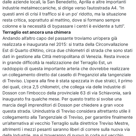
dalle aziende locali, la San Benedetto, Aprilia e altre importanti
industrie metalmeccaniche, si dirige verso l’autostrada A4. “In
questi anni di crisi il traffico si è un po’ ridotto, ma la situazione
resta critica, soprattuto al mattino, dove si formano sempre
colonne e la necessità di bypassare i centri è evidente a tutti”.
Terraglio est ancora una chimera
Andando all’altro capo del passante troviamo un’opera già
realizzata e inaugurata nel 2015: si tratta della Circonvallazione
Est di Quarto d’Altino, circa due chilometri di strada che sono stati
dati in gestione alla Città metropolitana di Venezia. Resta invece
in grande difficoltà la realizzazione del Terraglio Est, un
raddoppio di questa importante arteria che dovrebbe realizzare
un collegamento diretto dal casello di Preganziol alla tangenziale
di Treviso. L’opera alla fine è stata spezzata in due stralci, il primo
dei quali, circa 2,5 chilometri, che collega via delle Industrie di
Dosson con l’imbocco della provinciale 63 di via Schiavonia, sarà
inaugurato fra qualche mese. Per questo tratto si svolse una
marcia degli imprenditori di Dosson per chiedere a gran voce
questa strada. Unindustria di Treviso considera altrettanto utile il
collegamento alla Tangenziale di Treviso, per garantire finalmente
un’alternativa al vecchio Terraglio sulla direttrice Treviso Mestre,
altrimenti i mezzi pesanti saranno liberi di correre sulla nuova via
della Industrie, ma si troveranno di nuovo in coda sul vecchio