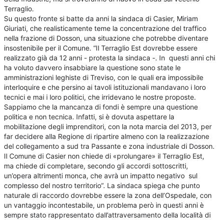
Terraglio.
Su questo fronte si batte da anni la sindaca di Casier, Miriam
Giuriati, che realisticamente teme la concentrazione del traffico
nella frazione di Dosson, una situazione che potrebbe diventare
insostenibile per il Comune. “Il Terraglio Est dovrebbe essere
realizzato già da 12 anni - protesta la sindaca -. In questi anni chi
ha voluto davvero insabbiare la questione sono state le
amministrazioni leghiste di Treviso, con le quali era impossibile
interloquire e che persino ai tavoli istituzionali mandavano i loro
tecnici e mai i loro politici, che irridevano le nostre proposte.
Sappiamo che la mancanza di fondi è sempre una questione
politica e non tecnica. Infatti, si è dovuta aspettare la
mobilitazione degli imprenditori, con la nota marcia del 2013, per
far decidere alla Regione di ripartire almeno con la realizzazione
del collegamento a sud tra Passante e zona industriale di Dosson.
Il Comune di Casier non chiede di «prolungare» il Terraglio Est,
ma chiede di completare, secondo gli accordi sottoscritti,
un’opera altrimenti monca, che avrà un impatto negativo sul
complesso del nostro territorio”. La sindaca spiega che punto
naturale di raccordo dovrebbe essere la zona dell’Ospedale, con
un vantaggio incontestabile, un problema però in questi anni è
sempre stato rappresentato dall’attraversamento della località di