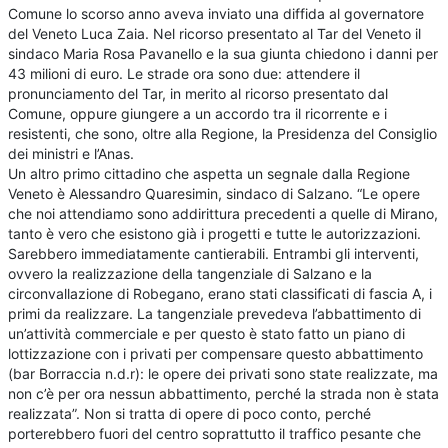
Comune lo scorso anno aveva inviato una diffida al governatore
del Veneto Luca Zaia. Nel ricorso presentato al Tar del Veneto il
sindaco Maria Rosa Pavanello e la sua giunta chiedono i danni per
43 milioni di euro. Le strade ora sono due: attendere il
pronunciamento del Tar, in merito al ricorso presentato dal
Comune, oppure giungere a un accordo tra il ricorrente e i
resistenti, che sono, oltre alla Regione, la Presidenza del Consiglio
dei ministri e l’Anas.
Un altro primo cittadino che aspetta un segnale dalla Regione
Veneto è Alessandro Quaresimin, sindaco di Salzano. “Le opere
che noi attendiamo sono addirittura precedenti a quelle di Mirano,
tanto è vero che esistono già i progetti e tutte le autorizzazioni.
Sarebbero immediatamente cantierabili. Entrambi gli interventi,
ovvero la realizzazione della tangenziale di Salzano e la
circonvallazione di Robegano, erano stati classificati di fascia A, i
primi da realizzare. La tangenziale prevedeva l’abbattimento di
un’attività commerciale e per questo è stato fatto un piano di
lottizzazione con i privati per compensare questo abbattimento
(bar Borraccia n.d.r): le opere dei privati sono state realizzate, ma
non c’è per ora nessun abbattimento, perché la strada non è stata
realizzata”. Non si tratta di opere di poco conto, perché
porterebbero fuori del centro soprattutto il traffico pesante che