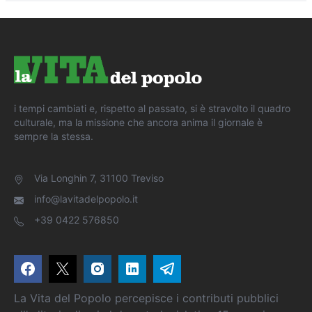
i tempi cambiati e, rispetto al passato, si è stravolto il quadro
culturale, ma la missione che ancora anima il giornale è
sempre la stessa.
Via Longhin 7, 31100 Treviso
info@lavitadelpopolo.it
+39 0422 576850
La Vita del Popolo percepisce i contributi pubblici