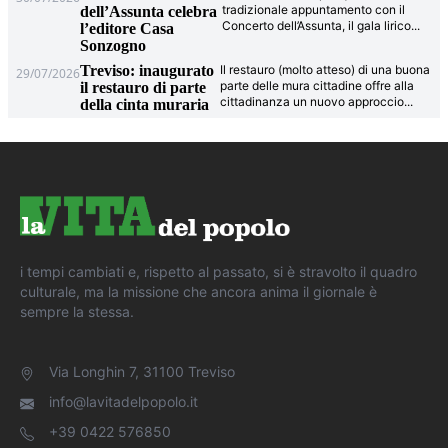
tradizionale appuntamento con il
dell’Assunta celebra
Concerto dell’Assunta, il gala lirico
...
l’editore Casa
Sonzogno
Treviso: inaugurato
Il restauro (molto atteso) di una buona
29/07/2026
parte delle mura cittadine offre alla
il restauro di parte
cittadinanza un nuovo approccio
...
della cinta muraria
i tempi cambiati e, rispetto al passato, si è stravolto il quadro
culturale, ma la missione che ancora anima il giornale è
sempre la stessa.
Via Longhin 7, 31100 Treviso
info@lavitadelpopolo.it
+39 0422 576850