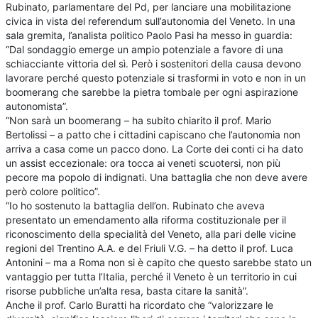
Rubinato, parlamentare del Pd, per lanciare una mobilitazione
civica in vista del referendum sull’autonomia del Veneto. In una
sala gremita, l’analista politico Paolo Pasi ha messo in guardia:
“Dal sondaggio emerge un ampio potenziale a favore di una
schiacciante vittoria del sì. Però i sostenitori della causa devono
lavorare perché questo potenziale si trasformi in voto e non in un
boomerang che sarebbe la pietra tombale per ogni aspirazione
autonomista”.
“Non sarà un boomerang – ha subito chiarito il prof. Mario
Bertolissi – a patto che i cittadini capiscano che l’autonomia non
arriva a casa come un pacco dono. La Corte dei conti ci ha dato
un assist eccezionale: ora tocca ai veneti scuotersi, non più
pecore ma popolo di indignati. Una battaglia che non deve avere
però colore politico”.
“Io ho sostenuto la battaglia dell’on. Rubinato che aveva
presentato un emendamento alla riforma costituzionale per il
riconoscimento della specialità del Veneto, alla pari delle vicine
regioni del Trentino A.A. e del Friuli V.G. – ha detto il prof. Luca
Antonini – ma a Roma non si è capito che questo sarebbe stato un
vantaggio per tutta l’Italia, perché il Veneto è un territorio in cui
risorse pubbliche un’alta resa, basta citare la sanità”.
Anche il prof. Carlo Buratti ha ricordato che “valorizzare le