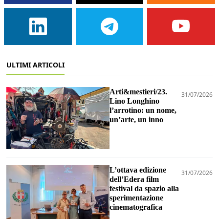
ULTIMI ARTICOLI
Arti&mestieri/23.
31/07/2026
Lino Longhino
l’arrotino: un nome,
un’arte, un inno
L’ottava edizione
31/07/2026
dell’Edera film
festival da spazio alla
sperimentazione
cinematografica