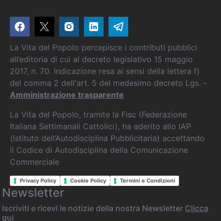
La Vita del Popolo percepisce i contributi pubblici
all’editoria di cui al decreto legislativo 15 maggio
2017, n. 70. Indicazione resa ai sensi della lettera f)
del comma 2 dell'art. 5 del medesimo decreto Lgs. -
Amministrazione trasparente
La Vita del Popolo, tramite la Fisc (Federazione
Italiana Settimanali Cattolici), ha aderito allo IAP
(Istituto dell’Autodisciplina Pubblicitaria) accettando
il Codice di Autodisciplina della Comunicazione
Commerciale
Privacy Policy
Cookie Policy
Termini e Condizioni
Newsletter
Iscriviti e ricevi le notizie della nostra Newsletter
Clicca
qui