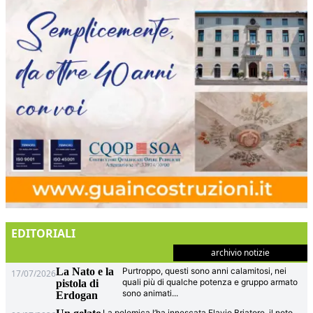
EDITORIALI
archivio notizie
La Nato e la
Purtroppo, questi sono anni calamitosi, nei
17/07/2026
quali più di qualche potenza e gruppo armato
pistola di
sono animati
...
Erdogan
La polemica l’ha innescata Flavio Briatore, il noto