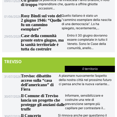
Un gelato
09/07/2026
imprenditore che, quanto a offrire ghiotte
di troppo
occasioni
...
Rosy Bindi sul voto del
Quello italiano è stato un
01/06/2026
“cammino esemplare della nascita
2 giugno 1946: “Quello
di una democrazia”. Lo ha
fu un cammino
spiegato, recentemente,
...
esemplare”
Case della comunità
Entro il 30 giugno dovranno
29/05/2026
essere completate in tutto il
pronte entro giugno, ma
Veneto. Sono le Case della
la sanità territoriale è
comunità, anello
...
tutta da costruire
TREVISO
il territorio
Treviso: dibattito
A plasmare nuovamente l’aspetto
31/07/2026
della nostra città nel prossimo futuro
acceso sulla “casa
ci pensa anche la nuova variante
...
dell’americano” di
Fiera
Il Comune di Treviso
Informare, sensibilizzare e
30/07/2026
costruire una rete di
lancia un progetto che
prevenzione sempre più
protegge gli anziani dalle
capillare per contrastare il
...
truffe
Il Concerto
Si rinnova anche per quest’anno il
30/07/2026