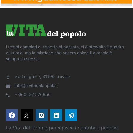
i tempi cambiati e, rispetto al passato, si è stravolto il quadro
culturale, ma la missione che ancora anima il giornale è
sempre la stessa.
Via Longhin 7, 31100 Treviso
info@lavitadelpopolo.it
+39 0422 576850
La Vita del Popolo percepisce i contributi pubblici