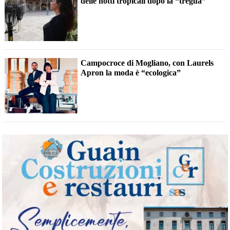
delle notti tropicali dopo la “tregua”
Campocroce di Mogliano, con Laurels
Apron la moda è “ecologica”