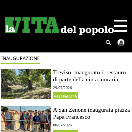
INAUGURAZIONE
Treviso: inaugurato il restauro
di parte della cinta muraria
29/07/2026
PAESI&CITTÀ
A San Zenone inaugurata piazza
Papa Francesco
08/07/2026