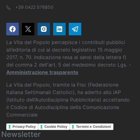
+39 0422 576850
La Vita del Popolo percepisce i contributi pubblici
all’editoria di cui al decreto legislativo 15 maggio
2017, n. 70. Indicazione resa ai sensi della lettera f)
del comma 2 dell'art. 5 del medesimo decreto Lgs. -
Amministrazione trasparente
La Vita del Popolo, tramite la Fisc (Federazione
Italiana Settimanali Cattolici), ha aderito allo IAP
(Istituto dell’Autodisciplina Pubblicitaria) accettando
il Codice di Autodisciplina della Comunicazione
Commerciale
Privacy Policy
Cookie Policy
Termini e Condizioni
Newsletter