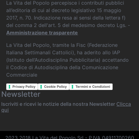
La Vita del Popolo percepisce i contributi pubblici
all’editoria di cui al decreto legislativo 15 maggio
2017, n. 70. Indicazione resa ai sensi della lettera f)
del comma 2 dell'art. 5 del medesimo decreto Lgs. -
Amministrazione trasparente
La Vita del Popolo, tramite la Fisc (Federazione
Italiana Settimanali Cattolici), ha aderito allo IAP
(Istituto dell’Autodisciplina Pubblicitaria) accettando
il Codice di Autodisciplina della Comunicazione
Commerciale
Privacy Policy
Cookie Policy
Termini e Condizioni
Newsletter
Iscriviti e ricevi le notizie della nostra Newsletter
Clicca
qui
2023 2018 La Vita del Popolo Srl - P.IVA 04911700260