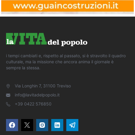
i tempi cambiati e, rispetto al passato, si è stravolto il quadro
culturale, ma la missione che ancora anima il giornale è
sempre la stessa.
Via Longhin 7, 31100 Treviso
info@lavitadelpopolo.it
+39 0422 576850