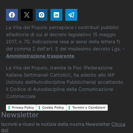
La Vita del Popolo percepisce i contributi pubblici
all’editoria di cui al decreto legislativo 15 maggio
2017, n. 70. Indicazione resa ai sensi della lettera f)
del comma 2 dell'art. 5 del medesimo decreto Lgs. -
Amministrazione trasparente
La Vita del Popolo, tramite la Fisc (Federazione
Italiana Settimanali Cattolici), ha aderito allo IAP
(Istituto dell’Autodisciplina Pubblicitaria) accettando
il Codice di Autodisciplina della Comunicazione
Commerciale
Privacy Policy
Cookie Policy
Termini e Condizioni
Newsletter
Iscriviti e ricevi le notizie della nostra Newsletter
Clicca
qui