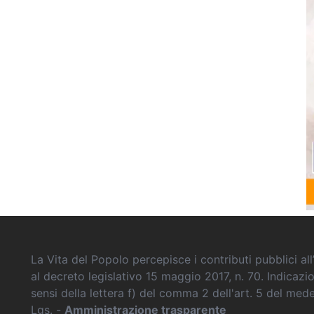
La Vita del Popolo percepisce i contributi pubblici all’
al decreto legislativo 15 maggio 2017, n. 70. Indicazi
sensi della lettera f) del comma 2 dell'art. 5 del me
Lgs. -
Amministrazione trasparente