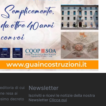
Newsletter
editoria di cui
one resa ai
Iscriviti e ricevi le notizie della nostra
desimo decreto
Newsletter
Clicca qui