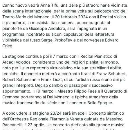
L’anno nuovo vedrà Anna Tifu, una delle più straordinarie violiniste
della scena internazionale, per la prima volta sul palcoscenico del
Teatro Mario del Monaco. Il 20 febbraio 2024 con il Recital violino
e pianoforte, la musicista italo-rumena, accompagnata al
pianoforte da Giuseppe Andaloro, sarà impegnata in un
programma incentrato su alcuni capolavori della letteratura
violinistica del russo Sergej Prokof’ev e del norvegese Edvard
Grieg.
La stagione continua poi il 7 marzo con il Recital Pianistico di
Arcadi Volodos, considerato uno dei migliori pianisti al mondo,
noto per il suo repertorio virtuosistico e le sue strabilianti abilità
tecniche. Il concerto metterà a confronto brani di Franz Schubert,
Robert Schumann e Franz Liszt, di cui l’artista russo è uno dei più
grandi interpreti. Deciso cambio di passo per il successivo
appuntamento. Il 19 marzo il Maestro Filippo Faes e il Quartetto di
Cremona porteranno al Del Monaco le tipiche atmosfere della
musica francese fin de siècle con il concerto Belle Époque.
A concludere la stagione 23/24 sarà invece il Concerto sinfonico
dell’Orchestra Regionale Filarmonia Veneta guidata da Massimo
Raccanellii, il 23 aprile. Un concerto dedicato alla grande musica