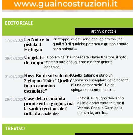
EDITORIALI
archivio notizie
La Nato e la
Purtroppo, questi sono anni calamitosi, nei
17/07/2026
quali più di qualche potenza e gruppo armato
pistola di
sono animati
...
Erdogan
Un gelato
La polemica l’ha innescata Flavio Briatore, il noto
09/07/2026
imprenditore che, quanto a offrire ghiotte
di troppo
occasioni
...
Rosy Bindi sul voto del
Quello italiano è stato un
01/06/2026
“cammino esemplare della nascita
2 giugno 1946: “Quello
di una democrazia”. Lo ha
fu un cammino
spiegato, recentemente,
...
esemplare”
Case della comunità
Entro il 30 giugno dovranno
29/05/2026
essere completate in tutto il
pronte entro giugno, ma
Veneto. Sono le Case della
la sanità territoriale è
comunità, anello
...
tutta da costruire
TREVISO