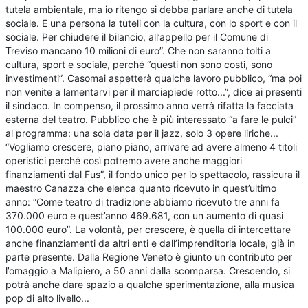
tutela ambientale, ma io ritengo si debba parlare anche di tutela
sociale. E una persona la tuteli con la cultura, con lo sport e con il
sociale. Per chiudere il bilancio, all’appello per il Comune di
Treviso mancano 10 milioni di euro”. Che non saranno tolti a
cultura, sport e sociale, perché “questi non sono costi, sono
investimenti”. Casomai aspetterà qualche lavoro pubblico, “ma poi
non venite a lamentarvi per il marciapiede rotto...”, dice ai presenti
il sindaco. In compenso, il prossimo anno verrà rifatta la facciata
esterna del teatro. Pubblico che è più interessato “a fare le pulci”
al programma: una sola data per il jazz, solo 3 opere liriche...
“Vogliamo crescere, piano piano, arrivare ad avere almeno 4 titoli
operistici perché così potremo avere anche maggiori
finanziamenti dal Fus”, il fondo unico per lo spettacolo, rassicura il
maestro Canazza che elenca quanto ricevuto in quest’ultimo
anno: “Come teatro di tradizione abbiamo ricevuto tre anni fa
370.000 euro e quest’anno 469.681, con un aumento di quasi
100.000 euro”. La volontà, per crescere, è quella di intercettare
anche finanziamenti da altri enti e dall’imprenditoria locale, già in
parte presente. Dalla Regione Veneto è giunto un contributo per
l’omaggio a Malipiero, a 50 anni dalla scomparsa. Crescendo, si
potrà anche dare spazio a qualche sperimentazione, alla musica
pop di alto livello...