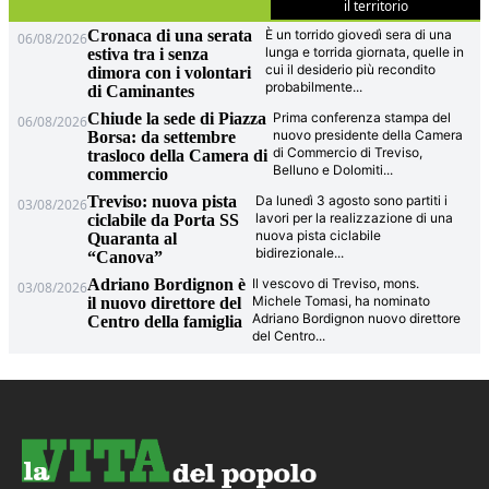
il territorio
Cronaca di una serata
È un torrido giovedì sera di una
06/08/2026
lunga e torrida giornata, quelle in
estiva tra i senza
cui il desiderio più recondito
dimora con i volontari
probabilmente
...
di Caminantes
Chiude la sede di Piazza
Prima conferenza stampa del
06/08/2026
nuovo presidente della Camera
Borsa: da settembre
di Commercio di Treviso,
trasloco della Camera di
Belluno e Dolomiti
...
commercio
Treviso: nuova pista
Da lunedì 3 agosto sono partiti i
03/08/2026
lavori per la realizzazione di una
ciclabile da Porta SS
nuova pista ciclabile
Quaranta al
bidirezionale
...
“Canova”
Adriano Bordignon è
Il vescovo di Treviso, mons.
03/08/2026
Michele Tomasi, ha nominato
il nuovo direttore del
Adriano Bordignon nuovo direttore
Centro della famiglia
del Centro
...