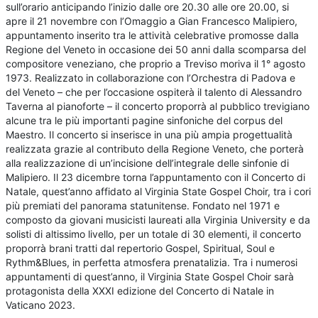
sull’orario anticipando l’inizio dalle ore 20.30 alle ore 20.00, si
apre il 21 novembre con l’Omaggio a Gian Francesco Malipiero,
appuntamento inserito tra le attività celebrative promosse dalla
Regione del Veneto in occasione dei 50 anni dalla scomparsa del
compositore veneziano, che proprio a Treviso moriva il 1° agosto
1973. Realizzato in collaborazione con l’Orchestra di Padova e
del Veneto – che per l’occasione ospiterà il talento di Alessandro
Taverna al pianoforte – il concerto proporrà al pubblico trevigiano
alcune tra le più importanti pagine sinfoniche del corpus del
Maestro. Il concerto si inserisce in una più ampia progettualità
realizzata grazie al contributo della Regione Veneto, che porterà
alla realizzazione di un’incisione dell’integrale delle sinfonie di
Malipiero. Il 23 dicembre torna l’appuntamento con il Concerto di
Natale, quest’anno affidato al Virginia State Gospel Choir, tra i cori
più premiati del panorama statunitense. Fondato nel 1971 e
composto da giovani musicisti laureati alla Virginia University e da
solisti di altissimo livello, per un totale di 30 elementi, il concerto
proporrà brani tratti dal repertorio Gospel, Spiritual, Soul e
Rythm&Blues, in perfetta atmosfera prenatalizia. Tra i numerosi
appuntamenti di quest’anno, il Virginia State Gospel Choir sarà
protagonista della XXXI edizione del Concerto di Natale in
Vaticano 2023.