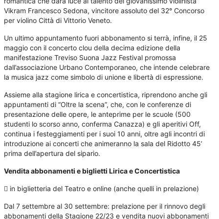
romantica che darà luce al talento del giovanissimo violinista
Vikram Francesco Sedona, vincitore assoluto del 32° Concorso
per violino Città di Vittorio Veneto.
Un ultimo appuntamento fuori abbonamento si terrà, infine, il 25
maggio con il concerto clou della decima edizione della
manifestazione Treviso Suona Jazz Festival promossa
dall’associazione Urbano Contemporaneo, che intende celebrare
la musica jazz come simbolo di unione e libertà di espressione.
Assieme alla stagione lirica e concertistica, riprendono anche gli
appuntamenti di “Oltre la scena”, che, con le conferenze di
presentazione delle opere, le anteprime per le scuole (500
studenti lo scorso anno, conferma Canazza) e gli aperitivi Off,
continua i festeggiamenti per i suoi 10 anni, oltre agli incontri di
introduzione ai concerti che animeranno la sala del Ridotto 45’
prima dell’apertura del sipario.
Vendita abbonamenti e biglietti Lirica e Concertistica
 in biglietteria del Teatro e online (anche quelli in prelazione)
Dal 7 settembre al 30 settembre: prelazione per il rinnovo degli
abbonamenti della Stagione 22/23 e vendita nuovi abbonamenti