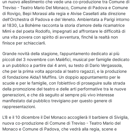
un nuovo allestimento che vede una co-produzione tra Comune di
Treviso - Teatro Mario Del Monaco, Comune di Padova e Comune
di Rovigo, Bepi Morassi alla regia e Alvise Casellati alla direzione
dell’Orchestra di Padova e del Veneto. Ambientata a Parigi intorno
al 1830, La Bohème racconta la storia d’amore della ricamatrice
Mimì e del poeta Rodolfo, impegnati ad affrontare le difficoltà di
una vita povera con spirito di avventura, finché la realtà non
finisce per schiacciarli.
Grande novità della stagione, l’appuntamento dedicato ai più
piccoli del 3 novembre con Malèfici, musical per famiglie dedicato
a un pubblico a partire dai 4 anni, su testo di Dario Vergassola,
che per la prima volta approda al teatro ragazzi, e la produzione
di fondazione Aida/I Muffins. Un doppio appuntamento per le
scuole e per le famiglie, con l’obiettivo di proseguire sulla strada
della promozione del teatro e delle arti performative tra le nuove
generazioni, e che dà seguito al sempre più vivo interesse
manifestato dal pubblico trevigiano per questo genere di
rappresentazioni.
L’8 e il 10 dicembre il Del Monaco accoglierà Il barbiere di Siviglia,
nuova co-produzione di Comune di Treviso - Teatro Mario del
Monaco e Comune di Padova, che vedrà alla regia, scene e