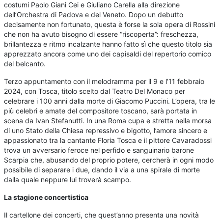
costumi Paolo Giani Cei e Giuliano Carella alla direzione
dell’Orchestra di Padova e del Veneto. Dopo un debutto
decisamente non fortunato, questa è forse la sola opera di Rossini
che non ha avuto bisogno di essere “riscoperta”: freschezza,
brillantezza e ritmo incalzante hanno fatto sì che questo titolo sia
apprezzato ancora come uno dei capisaldi del repertorio comico
del belcanto.
Terzo appuntamento con il melodramma per il 9 e l’11 febbraio
2024, con Tosca, titolo scelto dal Teatro Del Monaco per
celebrare i 100 anni dalla morte di Giacomo Puccini. L’opera, tra le
più celebri e amate del compositore toscano, sarà portata in
scena da Ivan Stefanutti. In una Roma cupa e stretta nella morsa
di uno Stato della Chiesa repressivo e bigotto, l’amore sincero e
appassionato tra la cantante Floria Tosca e il pittore Cavaradossi
trova un avversario feroce nel perfido e sanguinario barone
Scarpia che, abusando del proprio potere, cercherà in ogni modo
possibile di separare i due, dando il via a una spirale di morte
dalla quale neppure lui troverà scampo.
La stagione concertistica
Il cartellone dei concerti, che quest’anno presenta una novità