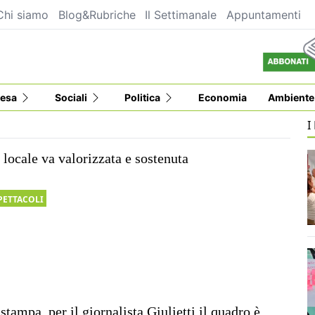
Chi siamo
Blog&Rubriche
Il Settimanale
Appuntamenti
esa
Sociali
Politica
Economia
Ambiente
I
locale va valorizzata e sostenuta
PETTACOLI
 stampa, per il giornalista Giulietti il quadro è