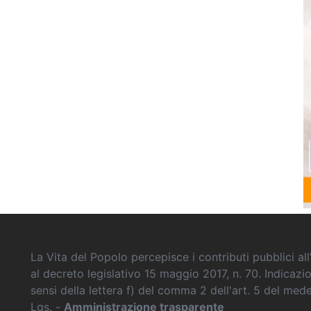
La Vita del Popolo percepisce i contributi pubblici all’
al decreto legislativo 15 maggio 2017, n. 70. Indicazi
sensi della lettera f) del comma 2 dell'art. 5 del me
Lgs. -
Amministrazione trasparente