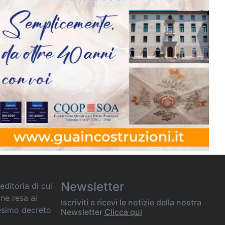
Newsletter
editoria di cui
one resa ai
Iscriviti e ricevi le notizie della nostra
desimo decreto
Newsletter
Clicca qui