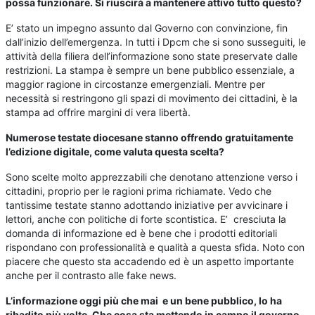
possa funzionare. Si riuscirà a mantenere attivo tutto questo?
E’ stato un impegno assunto dal Governo con convinzione, fin
dall’inizio dell’emergenza. In tutti i Dpcm che si sono susseguiti, le
attività della filiera dell’informazione sono state preservate dalle
restrizioni. La stampa è sempre un bene pubblico essenziale, a
maggior ragione in circostanze emergenziali. Mentre per
necessità si restringono gli spazi di movimento dei cittadini, è la
stampa ad offrire margini di vera libertà.
Numerose testate diocesane stanno offrendo gratuitamente
l’edizione digitale, come valuta questa scelta?
Sono scelte molto apprezzabili che denotano attenzione verso i
cittadini, proprio per le ragioni prima richiamate. Vedo che
tantissime testate stanno adottando iniziative per avvicinare i
lettori, anche con politiche di forte scontistica. E’ cresciuta la
domanda di informazione ed è bene che i prodotti editoriali
rispondano con professionalità e qualità a questa sfida. Noto con
piacere che questo sta accadendo ed è un aspetto importante
anche per il contrasto alle fake news.
L’informazione oggi più che mai e un bene pubblico, lo ha
ribadito più volte. Che cosa sta mettendo in campo il governo