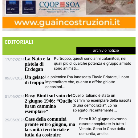
EDITORIALI
archivio notizie
La Nato e la
Purtroppo, questi sono anni calamitosi, nei
17/07/2026
quali più di qualche potenza e gruppo armato
pistola di
sono animati
...
Erdogan
Un gelato
La polemica l’ha innescata Flavio Briatore, il noto
09/07/2026
imprenditore che, quanto a offrire ghiotte
di troppo
occasioni
...
Rosy Bindi sul voto del
Quello italiano è stato un
01/06/2026
“cammino esemplare della nascita
2 giugno 1946: “Quello
di una democrazia”. Lo ha
fu un cammino
spiegato, recentemente,
...
esemplare”
Case della comunità
Entro il 30 giugno dovranno
29/05/2026
essere completate in tutto il
pronte entro giugno, ma
Veneto. Sono le Case della
la sanità territoriale è
comunità, anello
...
tutta da costruire