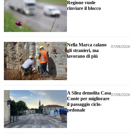
Regione vuole
rinviare il blocco
Nella Marca calano
07/08/2026
gli stranieri, ma
lavorano di più
A Silea demolita Casa
07/08/2026
Conte per migliorare
il passaggio ciclo-
pedonale