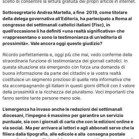
scelto di consentire la lettura gratuita dei propri articoli in internet.
Sottosegretario Andrea Martella, a fine 2019, come titolare
della delega governativa all’Editoria, ha partecipato a Roma al
congresso dei settimanali cattolici italiani (Fisc), in
quell’occasione li ha definiti «una realtà significativa» che
«rappresentano o sono la testimonianza di un’editoria di
prossimità». Vale ancora oggi questo giudizio?
Ricordo perfettamente e, oggi più che mai, vedo conferme della
straordinaria funzione di testimonianza dei giornali cattolici. In
questa situazione sta emergendo con forza una domanda di
buona informazione da parte dei cittadini e la vostra realtà
costituisce un segmento prezioso di quella rete informativa che
sta accompagnando gli italiani in questi giorni difficili con il valore
della prossimità e la ricchezza del pluralismo. Voci importanti che
fanno sentire tante persone meno sole.
L’emergenza ha invaso anche le redazioni dei settimanali
diocesani, l’impegno è massimo per garantire un servizio
puntuale, sia con i giornali di carta che con le edizioni online e
via social. Ma per arrivare ai lettori e agli abbonati serve che la
filiera dalla tipografia, alle edicole e alla consegna postale