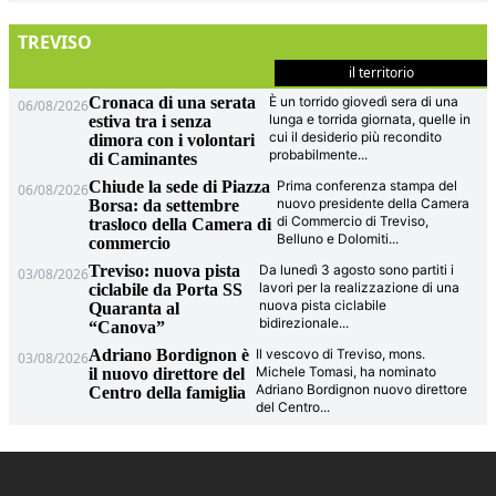
TREVISO
il territorio
Cronaca di una serata
È un torrido giovedì sera di una
06/08/2026
lunga e torrida giornata, quelle in
estiva tra i senza
cui il desiderio più recondito
dimora con i volontari
probabilmente
...
di Caminantes
Chiude la sede di Piazza
Prima conferenza stampa del
06/08/2026
nuovo presidente della Camera
Borsa: da settembre
di Commercio di Treviso,
trasloco della Camera di
Belluno e Dolomiti
...
commercio
Treviso: nuova pista
Da lunedì 3 agosto sono partiti i
03/08/2026
lavori per la realizzazione di una
ciclabile da Porta SS
nuova pista ciclabile
Quaranta al
bidirezionale
...
“Canova”
Adriano Bordignon è
Il vescovo di Treviso, mons.
03/08/2026
Michele Tomasi, ha nominato
il nuovo direttore del
Adriano Bordignon nuovo direttore
Centro della famiglia
del Centro
...