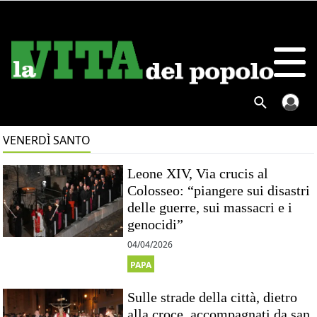
VENERDÌ SANTO
Leone XIV, Via crucis al
Colosseo: “piangere sui disastri
delle guerre, sui massacri e i
genocidi”
04/04/2026
PAPA
Sulle strade della città, dietro
alla croce, accompagnati da san