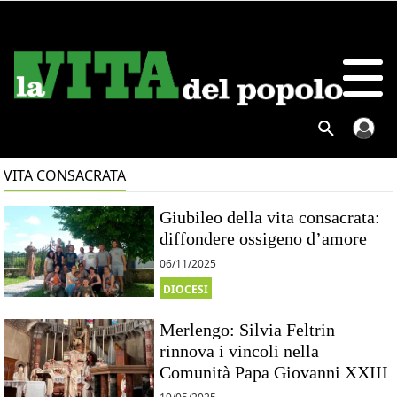
VITA CONSACRATA
Giubileo della vita consacrata:
diffondere ossigeno d’amore
06/11/2025
DIOCESI
Merlengo: Silvia Feltrin
rinnova i vincoli nella
Comunità Papa Giovanni XXIII