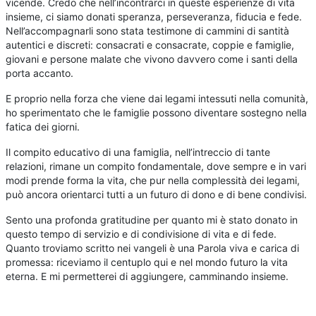
vicende. Credo che nell’incontrarci in queste esperienze di vita
insieme, ci siamo donati speranza, perseveranza, fiducia e fede.
Nell’accompagnarli sono stata testimone di cammini di santità
autentici e discreti: consacrati e consacrate, coppie e famiglie,
giovani e persone malate che vivono davvero come i santi della
porta accanto.
E proprio nella forza che viene dai legami intessuti nella comunità,
ho sperimentato che le famiglie possono diventare sostegno nella
fatica dei giorni.
Il compito educativo di una famiglia, nell’intreccio di tante
relazioni, rimane un compito fondamentale, dove sempre e in vari
modi prende forma la vita, che pur nella complessità dei legami,
può ancora orientarci tutti a un futuro di dono e di bene condivisi.
Sento una profonda gratitudine per quanto mi è stato donato in
questo tempo di servizio e di condivisione di vita e di fede.
Quanto troviamo scritto nei vangeli è una Parola viva e carica di
promessa: riceviamo il centuplo qui e nel mondo futuro la vita
eterna. E mi permetterei di aggiungere, camminando insieme.