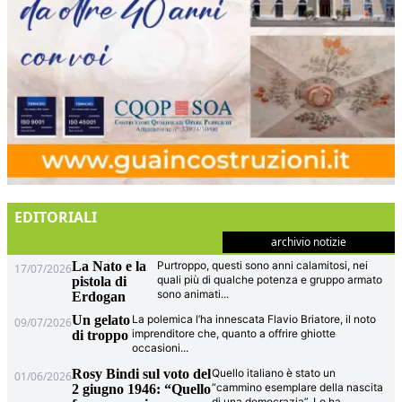
EDITORIALI
archivio notizie
La Nato e la
Purtroppo, questi sono anni calamitosi, nei
17/07/2026
quali più di qualche potenza e gruppo armato
pistola di
sono animati
...
Erdogan
Un gelato
La polemica l’ha innescata Flavio Briatore, il noto
09/07/2026
imprenditore che, quanto a offrire ghiotte
di troppo
occasioni
...
Rosy Bindi sul voto del
Quello italiano è stato un
01/06/2026
“cammino esemplare della nascita
2 giugno 1946: “Quello
di una democrazia”. Lo ha