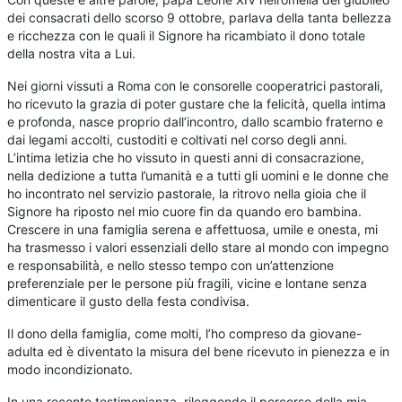
dei consacrati dello scorso 9 ottobre, parlava della tanta bellezza
e ricchezza con le quali il Signore ha ricambiato il dono totale
della nostra vita a Lui.
Nei giorni vissuti a Roma con le consorelle cooperatrici pastorali,
ho ricevuto la grazia di poter gustare che la felicità, quella intima
e profonda, nasce proprio dall’incontro, dallo scambio fraterno e
dai legami accolti, custoditi e coltivati nel corso degli anni.
L’intima letizia che ho vissuto in questi anni di consacrazione,
nella dedizione a tutta l’umanità e a tutti gli uomini e le donne che
ho incontrato nel servizio pastorale, la ritrovo nella gioia che il
Signore ha riposto nel mio cuore fin da quando ero bambina.
Crescere in una famiglia serena e affettuosa, umile e onesta, mi
ha trasmesso i valori essenziali dello stare al mondo con impegno
e responsabilità, e nello stesso tempo con un’attenzione
preferenziale per le persone più fragili, vicine e lontane senza
dimenticare il gusto della festa condivisa.
Il dono della famiglia, come molti, l’ho compreso da giovane-
adulta ed è diventato la misura del bene ricevuto in pienezza e in
modo incondizionato.
In una recente testimonianza, rileggendo il percorso della mia