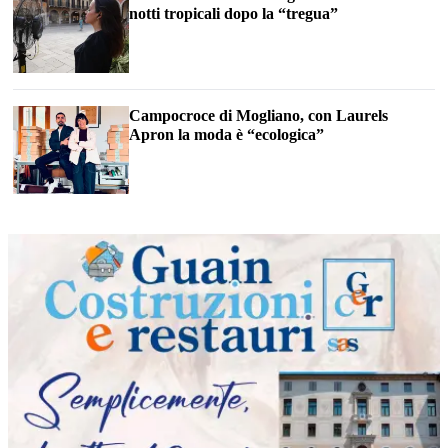
notti tropicali dopo la “tregua”
Campocroce di Mogliano, con Laurels
Apron la moda è “ecologica”