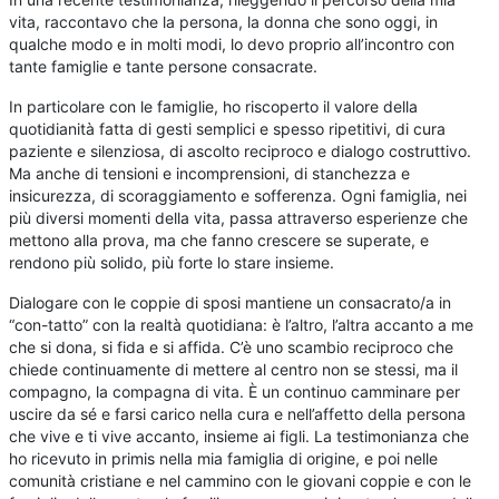
vita, raccontavo che la persona, la donna che sono oggi, in
qualche modo e in molti modi, lo devo proprio all’incontro con
tante famiglie e tante persone consacrate.
In particolare con le famiglie, ho riscoperto il valore della
quotidianità fatta di gesti semplici e spesso ripetitivi, di cura
paziente e silenziosa, di ascolto reciproco e dialogo costruttivo.
Ma anche di tensioni e incomprensioni, di stanchezza e
insicurezza, di scoraggiamento e sofferenza. Ogni famiglia, nei
più diversi momenti della vita, passa attraverso esperienze che
mettono alla prova, ma che fanno crescere se superate, e
rendono più solido, più forte lo stare insieme.
Dialogare con le coppie di sposi mantiene un consacrato/a in
“con-tatto” con la realtà quotidiana: è l’altro, l’altra accanto a me
che si dona, si fida e si affida. C’è uno scambio reciproco che
chiede continuamente di mettere al centro non se stessi, ma il
compagno, la compagna di vita. È un continuo camminare per
uscire da sé e farsi carico nella cura e nell’affetto della persona
che vive e ti vive accanto, insieme ai figli. La testimonianza che
ho ricevuto in primis nella mia famiglia di origine, e poi nelle
comunità cristiane e nel cammino con le giovani coppie e con le