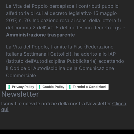
La Vita del Popolo percepisce i contributi pubblici
all’editoria di cui al decreto legislativo 15 maggio
2017, n. 70. Indicazione resa ai sensi della lettera f)
del comma 2 dell'art. 5 del medesimo decreto Lgs. -
Amministrazione trasparente
La Vita del Popolo, tramite la Fisc (Federazione
Italiana Settimanali Cattolici), ha aderito allo IAP
(Istituto dell’Autodisciplina Pubblicitaria) accettando
il Codice di Autodisciplina della Comunicazione
Commerciale
Privacy Policy
Cookie Policy
Termini e Condizioni
Newsletter
Iscriviti e ricevi le notizie della nostra Newsletter
Clicca
qui