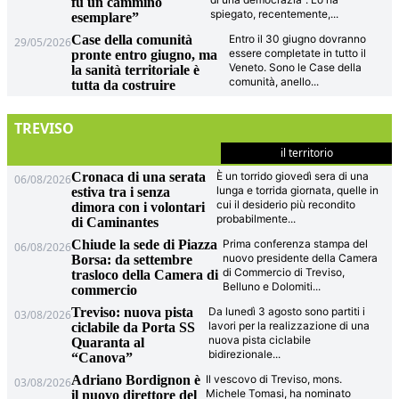
fu un cammino
spiegato, recentemente,
...
esemplare”
Case della comunità
Entro il 30 giugno dovranno
29/05/2026
essere completate in tutto il
pronte entro giugno, ma
Veneto. Sono le Case della
la sanità territoriale è
comunità, anello
...
tutta da costruire
TREVISO
il territorio
Cronaca di una serata
È un torrido giovedì sera di una
06/08/2026
lunga e torrida giornata, quelle in
estiva tra i senza
cui il desiderio più recondito
dimora con i volontari
probabilmente
...
di Caminantes
Chiude la sede di Piazza
Prima conferenza stampa del
06/08/2026
nuovo presidente della Camera
Borsa: da settembre
di Commercio di Treviso,
trasloco della Camera di
Belluno e Dolomiti
...
commercio
Treviso: nuova pista
Da lunedì 3 agosto sono partiti i
03/08/2026
lavori per la realizzazione di una
ciclabile da Porta SS
nuova pista ciclabile
Quaranta al
bidirezionale
...
“Canova”
Adriano Bordignon è
Il vescovo di Treviso, mons.
03/08/2026
Michele Tomasi, ha nominato
il nuovo direttore del