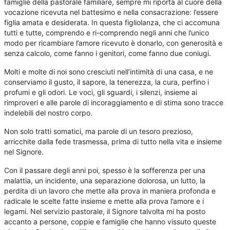
famiglie della pastorale familiare, sempre mi riporta al cuore della
vocazione ricevuta nel battesimo e nella consacrazione: l’essere
figlia amata e desiderata. In questa figliolanza, che ci accomuna
tutti e tutte, comprendo e ri-comprendo negli anni che l’unico
modo per ricambiare l’amore ricevuto è donarlo, con generosità e
senza calcolo, come fanno i genitori, come fanno due coniugi.
Molti e molte di noi sono cresciuti nell’intimità di una casa, e ne
conserviamo il gusto, il sapore, la tenerezza, la cura, perfino i
profumi e gli odori. Le voci, gli sguardi, i silenzi, insieme ai
rimproveri e alle parole di incoraggiamento e di stima sono tracce
indelebili del nostro corpo.
Non solo tratti somatici, ma parole di un tesoro prezioso,
arricchite dalla fede trasmessa, prima di tutto nella vita e insieme
nel Signore.
Con il passare degli anni poi, spesso è la sofferenza per una
malattia, un incidente, una separazione dolorosa, un lutto, la
perdita di un lavoro che mette alla prova in maniera profonda e
radicale le scelte fatte insieme e mette alla prova l’amore e i
legami. Nel servizio pastorale, il Signore talvolta mi ha posto
accanto a persone, coppie e famiglie che hanno vissuto queste